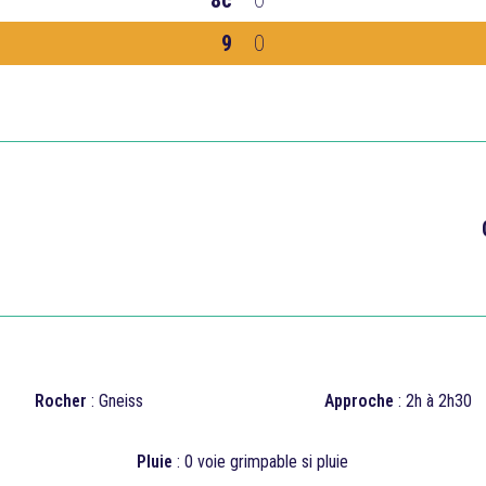
8c
0
9
0

Rocher
: Gneiss
Approche
: 2h à 2h30
Pluie
: 0 voie grimpable si pluie