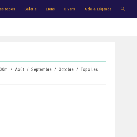
es topos
Galerie
Liens
Divers
Aide & Légende
000m
/
Août
/
Septembre
/
Octobre
/
Topo Les