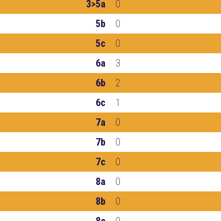
3>5a
0
5b
0
5c
0
6a
3
6b
2
6c
1
7a
0
7b
0
7c
0
8a
0
8b
0