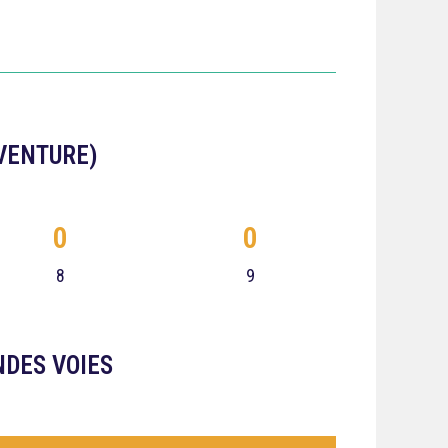
AVENTURE)
0
0
8
9
NDES VOIES