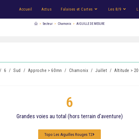
Accueil
Actus
Falaises et Cartes
Les 8/9
L
>
Secteur
>
Chamonix
>
AIGUILLE DE MESURE
/
6
/
Sud
/
Approche > 60mn
/
Chamonix
/
Juillet
/
Altitude > 2
6
Grandes voies au total (hors terrain d'aventure)
Topo Les Aiguilles Rouges T2