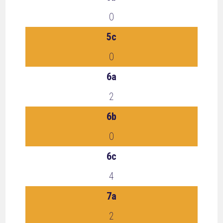
0
5c
0
6a
2
6b
0
6c
4
7a
2