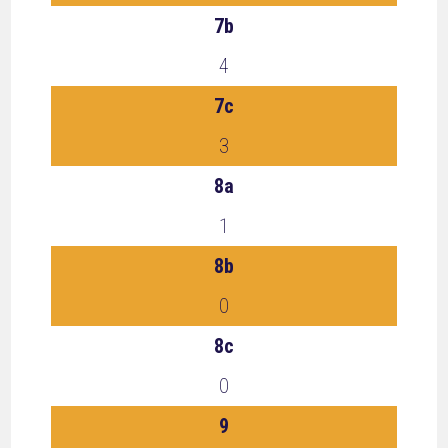
7b
4
7c
3
8a
1
8b
0
8c
0
9