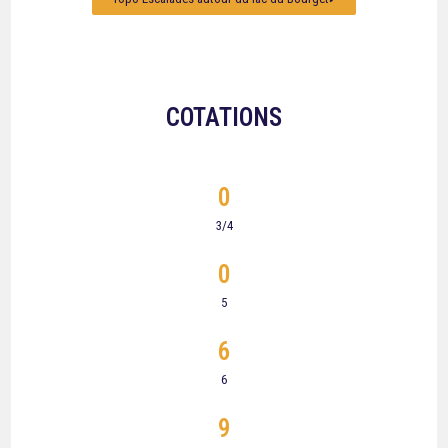
COTATIONS
0
3/4
0
5
6
6
9