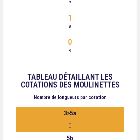
7
1
8
0
9
TABLEAU DÉTAILLANT LES
COTATIONS DES MOULINETTES
Nombre de longueurs
par cotation
3>5a
0
5b