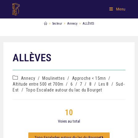
Menu
>
Secteur
>
Annecy
>
ALLÈVES
ALLÈVES
Annecy
/
Moulinettes
/
Approche < 15mn
/
Altitude entre 500 et 700m
/
6
/
7
/
8
/
Les 8
/
Sud-
Est
/
Topo Escalade autour du lac du Bourget
10
Voies au total
Topo Escalades autour du lac du Bourget