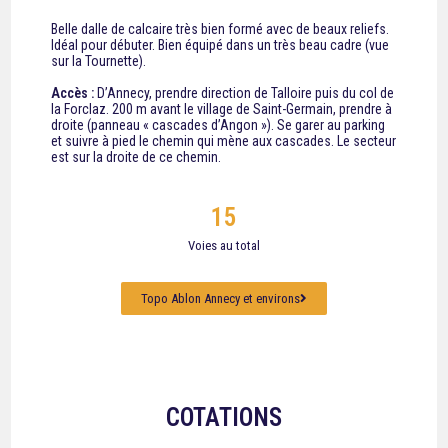
Belle dalle de calcaire très bien formé avec de beaux reliefs.
Idéal pour débuter. Bien équipé dans un très beau cadre (vue
sur la Tournette).
Accès :
D’Annecy, prendre direction de Talloire puis du col de
la Forclaz. 200 m avant le village de Saint-Germain, prendre à
droite (panneau « cascades d’Angon »). Se garer au parking
et suivre à pied le chemin qui mène aux cascades. Le secteur
est sur la droite de ce chemin.
15
Voies au total
Topo Ablon Annecy et environs
COTATIONS