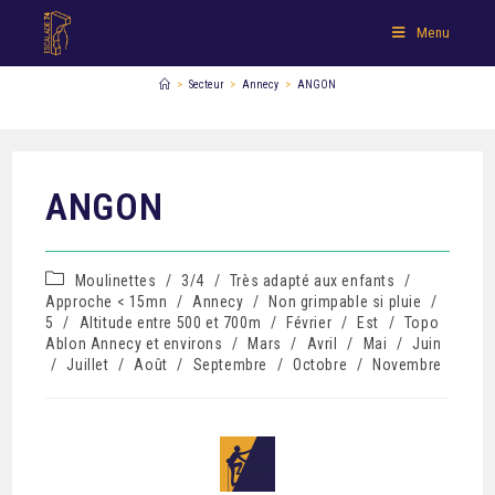
Menu
>
Secteur
>
Annecy
>
ANGON
ANGON
Moulinettes
/
3/4
/
Très adapté aux enfants
/
Approche < 15mn
/
Annecy
/
Non grimpable si pluie
/
5
/
Altitude entre 500 et 700m
/
Février
/
Est
/
Topo
Ablon Annecy et environs
/
Mars
/
Avril
/
Mai
/
Juin
/
Juillet
/
Août
/
Septembre
/
Octobre
/
Novembre