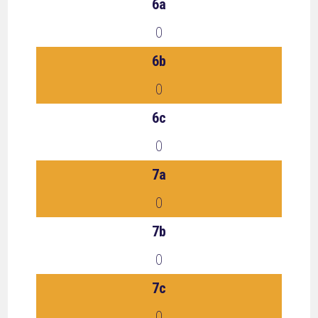
6a
0
6b
0
6c
0
7a
0
7b
0
7c
0