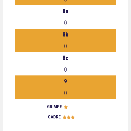
8a
0
8b
0
8c
0
9
0
GRIMPE





CADRE




