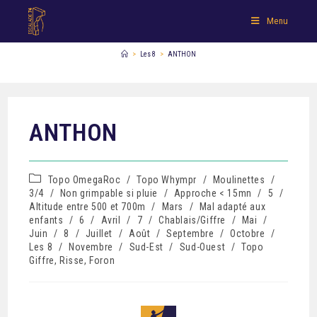
Menu
>
Les 8
>
ANTHON
ANTHON
Topo OmegaRoc
/
Topo Whympr
/
Moulinettes
/
3/4
/
Non grimpable si pluie
/
Approche < 15mn
/
5
/
Altitude entre 500 et 700m
/
Mars
/
Mal adapté aux
enfants
/
6
/
Avril
/
7
/
Chablais/Giffre
/
Mai
/
Juin
/
8
/
Juillet
/
Août
/
Septembre
/
Octobre
/
Les 8
/
Novembre
/
Sud-Est
/
Sud-Ouest
/
Topo
Giffre, Risse, Foron