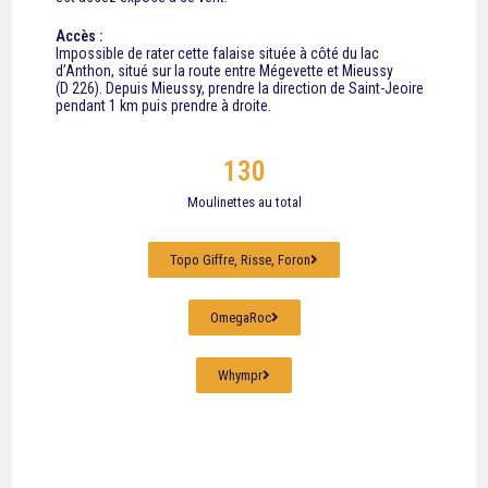
Accès :
Impossible de rater cette falaise située à côté du lac
d’Anthon, situé sur la route entre Mégevette et Mieussy
(D 226). Depuis Mieussy, prendre la direction de Saint-Jeoire
pendant 1 km puis prendre à droite.
130
Moulinettes au total
Topo Giffre, Risse, Foron
OmegaRoc
Whympr