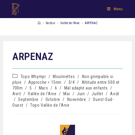
Menu
>
Secteur
>
Vallée de l'Arve
>
ARPENAZ
ARPENAZ
Topo Whympr
/
Moulinettes
/
Non grimpable si
pluie
/
Approche < 15mn
/
3/4
/
Altitude entre 500 et
700m
/
5
/
Mars
/
6
/
Mal adapté aux enfants
/
Avril
/
Vallée de l'Arve
/
Mai
/
Juin
/
Juillet
/
Août
/
Septembre
/
Octobre
/
Novembre
/
Ouest-Sud-
Ouest
/
Topo Vallée de l'Arve