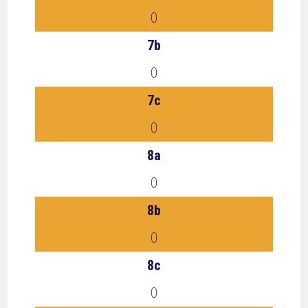
0
7b
0
7c
0
8a
0
8b
0
8c
0