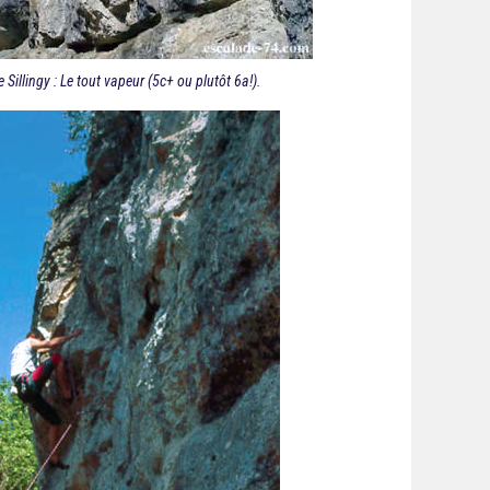
 Sillingy : Le tout vapeur (5c+ ou plutôt 6a!).