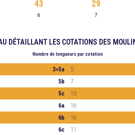
43
29
6
7
AU DÉTAILLANT LES COTATIONS DES MOULI
Nombre de longueurs
par cotation
3>5a
5
5b
7
5c
10
6a
16
6b
16
6c
11