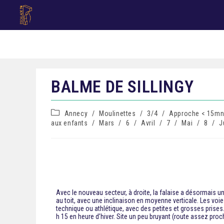
BALME DE SILLINGY
Annecy
/
Moulinettes
/
3/4
/
Approche < 15m
aux enfants
/
Mars
/
6
/
Avril
/
7
/
Mai
/
8
/
J
Avec le nouveau secteur, à droite, la falaise a désormais un
au toit, avec une inclinaison en moyenne verticale. Les voi
technique ou athlétique, avec des petites et grosses prises
h 15 en heure d’hiver. Site un peu bruyant (route assez pro