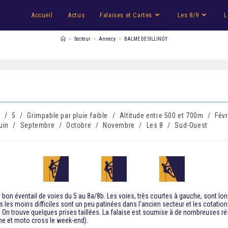
Accueil
Actus
Falaises et Cartes
Les 8/9
L
>
Secteur
>
Annecy
>
BALME DE SILLINGY
n
/
5
/
Grimpable par pluie faible
/
Altitude entre 500 et 700m
/
Févr
uin
/
Septembre
/
Octobre
/
Novembre
/
Les 8
/
Sud-Ouest
 bon éventail de voies du 5 au 8a/8b. Les voies, très courtes à gauche, sont long
es les moins difficiles sont un peu patinées dans l’ancien secteur et les cotati
. On trouve quelques prises taillées. La falaise est soumise à de nombreuses ré
che et moto cross le week-end).