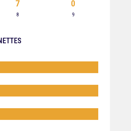
7
0
8
9
NETTES