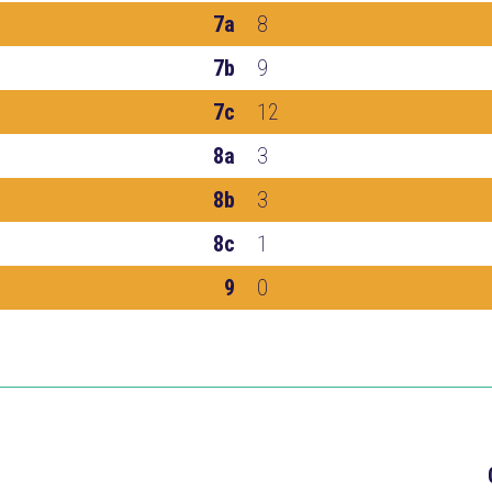
7a
8
7b
9
7c
12
8a
3
8b
3
8c
1
9
0
