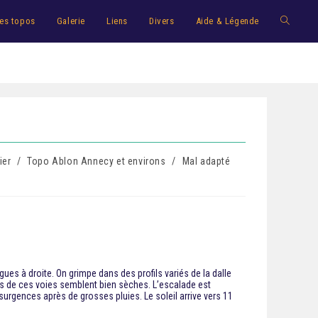
es topos
Galerie
Liens
Divers
Aide & Légende
ier
/
Topo Ablon Annecy et environs
/
Mal adapté
ues à droite. On grimpe dans des profils variés de la dalle
ons de ces voies semblent bien sèches. L’escalade est
surgences après de grosses pluies. Le soleil arrive vers 11