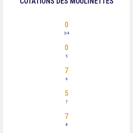
COTATIONS DES MOULINETTES
0
3/4
0
5
7
6
5
7
7
8