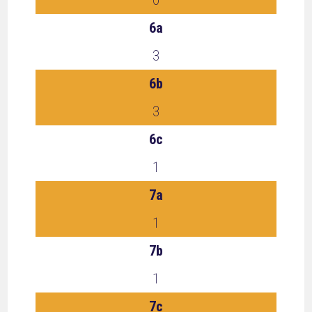
0
6a
3
6b
3
6c
1
7a
1
7b
1
7c