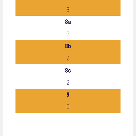
3
8a
3
8b
2
8c
2
9
0