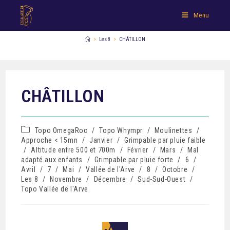
Menu
>
Les 8
>
CHÂTILLON
CHÂTILLON
Topo OmegaRoc
/
Topo Whympr
/
Moulinettes
/
Approche < 15mn
/
Janvier
/
Grimpable par pluie faible
/
Altitude entre 500 et 700m
/
Février
/
Mars
/
Mal
adapté aux enfants
/
Grimpable par pluie forte
/
6
/
Avril
/
7
/
Mai
/
Vallée de l'Arve
/
8
/
Octobre
/
Les 8
/
Novembre
/
Décembre
/
Sud-Sud-Ouest
/
Topo Vallée de l'Arve