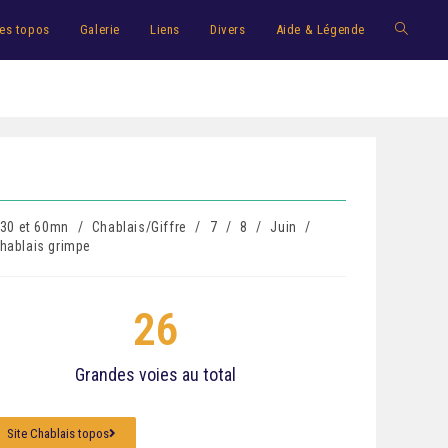
es topos
Galerie
Liens
Divers
Aide & Légende
 30 et 60mn
/
Chablais/Giffre
/
7
/
8
/
Juin
/
hablais grimpe
26
Grandes voies au total
Site Chablais topos