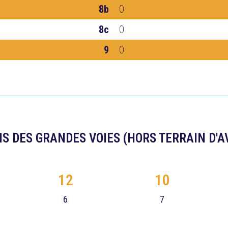
8b
0
8c
0
9
0
S DES GRANDES VOIES (HORS TERRAIN D'
12
10
6
7