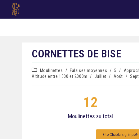
CORNETTES DE BISE
Moulinettes
/
Falaises moyennes
/
5
/
Approch
Altitude entre 1500 et 2000m
/
Juillet
/
Août
/
Sep
12
Moulinettes au total
Site Chablais grimpe