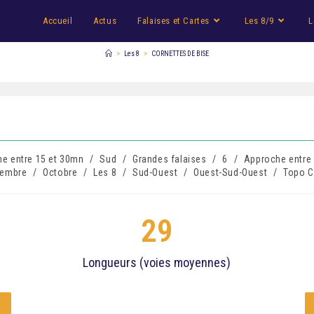
Accueil
Actus
Falaises et Cartes
Les 8/9
L
>
Les 8
>
CORNETTES DE BISE
e entre 15 et 30mn
/
Sud
/
Grandes falaises
/
6
/
Approche entre
tembre
/
Octobre
/
Les 8
/
Sud-Ouest
/
Ouest-Sud-Ouest
/
Topo C
29
Longueurs (voies moyennes)