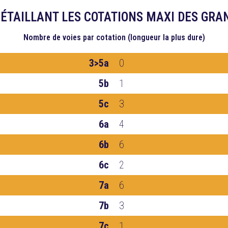
ÉTAILLANT LES COTATIONS MAXI DES GRA
Nombre de voies
par cotation (longueur la plus dure)
3>5a
0
5b
1
5c
3
6a
4
6b
6
6c
2
7a
6
7b
3
7c
1