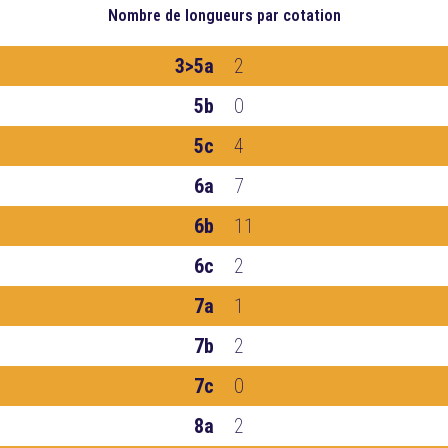
Nombre de longueurs
par cotation
3>5a
2
5b
0
5c
4
6a
7
6b
11
6c
2
7a
1
7b
2
7c
0
8a
2