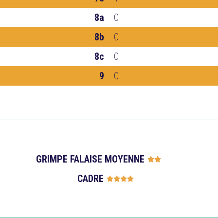
8a
0
8b
0
8c
0
9
0
GRIMPE FALAISE MOYENNE





CADRE




