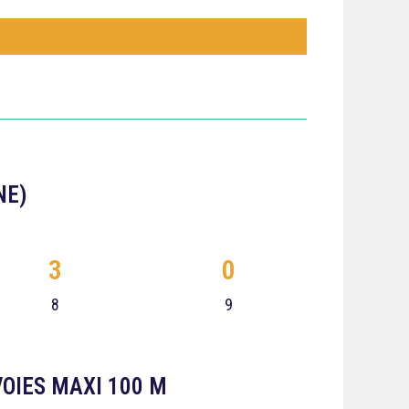
NE)
3
0
8
9
VOIES MAXI 100 M