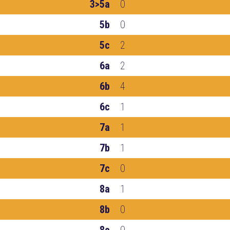
3>5a
0
5b
0
5c
2
6a
2
6b
4
6c
1
7a
1
7b
1
7c
0
8a
1
8b
0