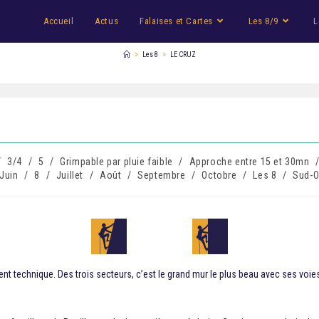
Accueil
Actus
Falaises et Cartes
Les 8/9
L
>
Les 8
>
LE CRUZ
/
3/4
/
5
/
Grimpable par pluie faible
/
Approche entre 15 et 30mn
Juin
/
8
/
Juillet
/
Août
/
Septembre
/
Octobre
/
Les 8
/
Sud-O
t technique. Des trois secteurs, c’est le grand mur le plus beau avec ses voies