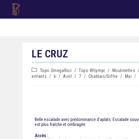
LE CRUZ
Topo OmegaRoc
/
Topo Whympr
/
Moulinettes
enfants
/
6
/
Avril
/
7
/
Chablais/Giffre
/
Mai
/
Belle escalade avec prédominance d’aplats. Escalade souven
est plus fraîche et ombragée.
Accès :