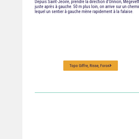
Depuis Saint-Jeoire, prendre la direction d’Onnion, Mégevette.
juste après à gauche. 50 m plus loin, on arrive sur un chemi
lequel un sentier à gauche mène rapidement à la falaise.
Topo Giffre, Risse, Foron