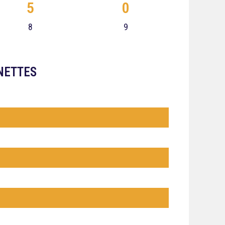
5
0
8
9
NETTES