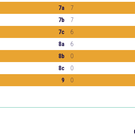
7a
7
7b
7
7c
6
8a
6
8b
0
8c
0
9
0
