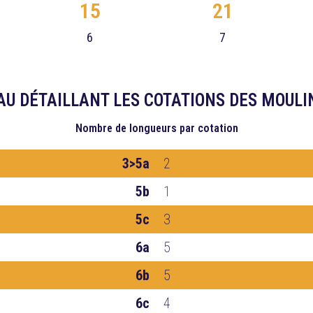
15
21
6
7
AU DÉTAILLANT LES COTATIONS DES MOULI
Nombre de longueurs
par cotation
3>5a
2
5b
1
5c
3
6a
5
6b
5
6c
4