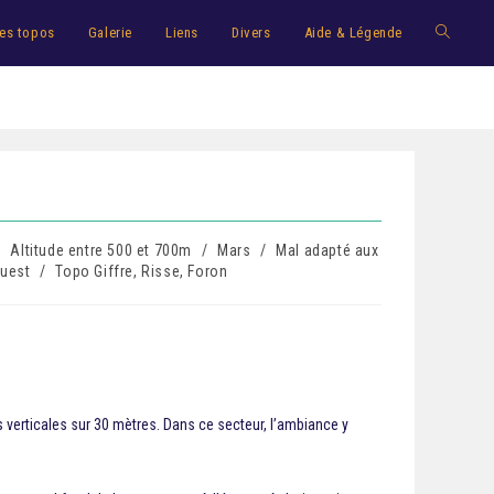
es topos
Galerie
Liens
Divers
Aide & Légende
/
Altitude entre 500 et 700m
/
Mars
/
Mal adapté aux
uest
/
Topo Giffre, Risse, Foron
 verticales sur 30 mètres. Dans ce secteur, l’ambiance y