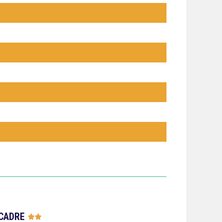
CADRE




