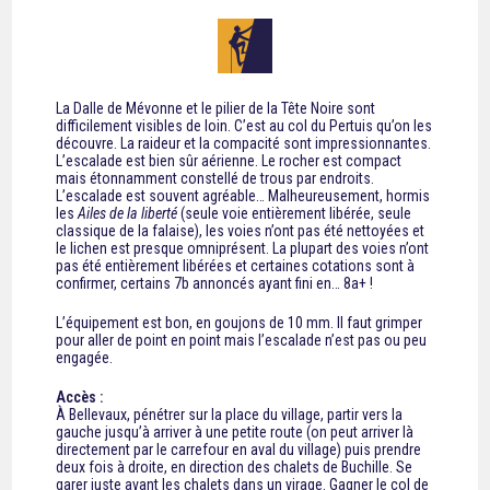
La Dalle de Mévonne et le pilier de la Tête Noire sont
difficilement visibles de loin. C’est au col du Pertuis qu’on les
découvre. La raideur et la compacité sont impressionnantes.
L’escalade est bien sûr aérienne. Le rocher est compact
mais étonnamment constellé de trous par endroits.
L’escalade est souvent agréable… Malheureusement, hormis
les
Ailes de la liberté
(seule voie entièrement libérée, seule
classique de la falaise), les voies n’ont pas été nettoyées et
le lichen est presque omniprésent. La plupart des voies n’ont
pas été entièrement libérées et certaines cotations sont à
confirmer, certains 7b annoncés ayant fini en… 8a+ !
L’équipement est bon, en goujons de 10 mm. Il faut grimper
pour aller de point en point mais l’escalade n’est pas ou peu
engagée.
Accès :
À Bellevaux, pénétrer sur la place du village, partir vers la
gauche jusqu’à arriver à une petite route (on peut arriver là
directement par le carrefour en aval du village) puis prendre
deux fois à droite, en direction des chalets de Buchille. Se
garer juste avant les chalets dans un virage. Gagner le col de