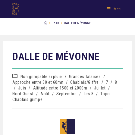
Menu
>
Les 8
>
DALLE DE MÉVONNE
DALLE DE MÉVONNE
Non grimpable si pluie
/
Grandes falaises
/
Approche entre 30 et 60mn
/
Chablais/Giffre
/
7
/
8
/
Juin
/
Altitude entre 1500 et 2000m
/
Juillet
/
Nord-Ouest
/
Août
/
Septembre
/
Les 8
/
Topo
Chablais grimpe