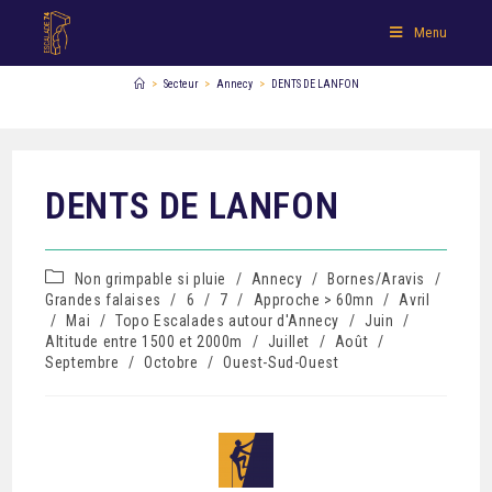
Menu
>
Secteur
>
Annecy
>
DENTS DE LANFON
DENTS DE LANFON
Non grimpable si pluie
/
Annecy
/
Bornes/Aravis
/
Grandes falaises
/
6
/
7
/
Approche > 60mn
/
Avril
/
Mai
/
Topo Escalades autour d'Annecy
/
Juin
/
Altitude entre 1500 et 2000m
/
Juillet
/
Août
/
Septembre
/
Octobre
/
Ouest-Sud-Ouest