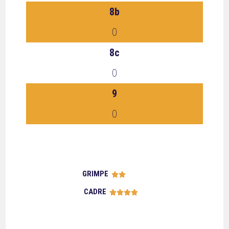
8b
0
8c
0
9
0
GRIMPE





CADRE




