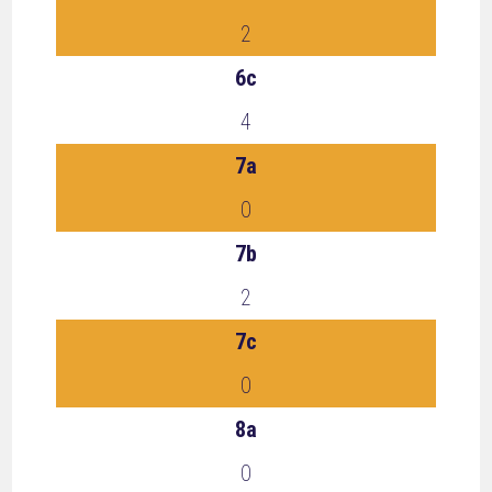
2
6c
4
7a
0
7b
2
7c
0
8a
0