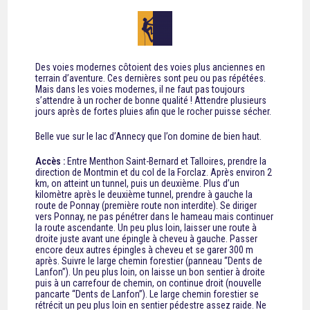
Des voies modernes côtoient des voies plus anciennes en
terrain d’aventure. Ces dernières sont peu ou pas répétées.
Mais dans les voies modernes, il ne faut pas toujours
s’attendre à un rocher de bonne qualité ! Attendre plusieurs
jours après de fortes pluies afin que le rocher puisse sécher.
Belle vue sur le lac d’Annecy que l’on domine de bien haut.
Accès :
Entre Menthon Saint-Bernard et Talloires, prendre la
direction de Montmin et du col de la Forclaz. Après environ 2
km, on atteint un tunnel, puis un deuxième. Plus d’un
kilomètre après le deuxième tunnel, prendre à gauche la
route de Ponnay (première route non interdite). Se diriger
vers Ponnay, ne pas pénétrer dans le hameau mais continuer
la route ascendante. Un peu plus loin, laisser une route à
droite juste avant une épingle à cheveu à gauche. Passer
encore deux autres épingles à cheveu et se garer 300 m
après. Suivre le large chemin forestier (panneau “Dents de
Lanfon”). Un peu plus loin, on laisse un bon sentier à droite
puis à un carrefour de chemin, on continue droit (nouvelle
pancarte “Dents de Lanfon”). Le large chemin forestier se
rétrécit un peu plus loin en sentier pédestre assez raide. Ne