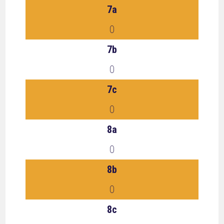
7a
0
7b
0
7c
0
8a
0
8b
0
8c