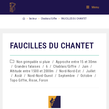
Menu
>
Secteur
>
Chablais/Giffre
>
FAUCILLES DU CHANTET
FAUCILLES DU CHANTET
Non grimpable si pluie
/
Approche entre 15 et 30mn
/
Grandes falaises
/
6
/
Chablais/Giffre
/
Juin
/
Altitude entre 1500 et 2000m
/
Nord-Nord-Est
/
Juillet
/
Août
/
Nord-Nord-Ouest
/
Septembre
/
Octobre
/
Topo Giffre, Risse, Foron