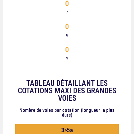
0
7
0
8
0
9
TABLEAU DÉTAILLANT LES
COTATIONS MAXI DES GRANDES
VOIES
Nombre de voies
par cotation (longueur la plus
dure)
3>5a