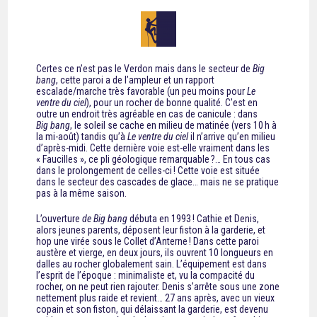
Certes ce n’est pas le Verdon mais dans le secteur de
Big
bang
, cette paroi a de l’ampleur et un rapport
escalade/marche très favorable (un peu moins pour
Le
ventre du ciel
), pour un rocher de bonne qualité. C’est en
outre un endroit très agréable en cas de canicule : dans
Big bang
, le soleil se cache en milieu de matinée (vers 10 h à
la mi-août) tandis qu’à
Le ventre du ciel
il n’arrive qu’en milieu
d’après-midi. Cette dernière voie est-elle vraiment dans les
« Faucilles », ce pli géologique remarquable ?… En tous cas
dans le prolongement de celles-ci ! Cette voie est située
dans le secteur des cascades de glace… mais ne se pratique
pas à la même saison.
L’ouverture
de Big bang
débuta en 1993
! Cathie et Denis,
alors jeunes parents, déposent leur fiston à la garderie, et
hop une virée sous le Collet d’Anterne
! Dans cette paroi
austère et vierge, en deux jours, ils ouvrent 10 longueurs en
dalles au rocher globalement sain. L’équipement est dans
l’esprit de l’époque : minimaliste et, vu la compacité du
rocher, on ne peut rien rajouter. Denis s’arrête sous une zone
nettement plus raide et revient… 27 ans après, avec un vieux
copain et son fiston, qui délaissant la garderie, est devenu