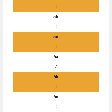
0
5b
0
5c
0
6a
2
6b
0
6c
0