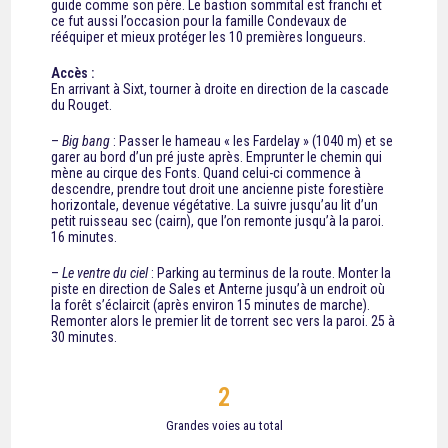
guide comme son père. Le bastion sommital est franchi et
ce fut aussi l’occasion pour la famille Condevaux de
rééquiper et mieux protéger les 10 premières longueurs.
Accès :
En arrivant à Sixt, tourner à droite en direction de la cascade
du Rouget.
–
Big bang
: Passer le hameau « les Fardelay » (1040 m) et se
garer au bord d’un pré juste après. Emprunter le chemin qui
mène au cirque des Fonts. Quand celui-ci commence à
descendre, prendre tout droit une ancienne piste forestière
horizontale, devenue végétative. La suivre jusqu’au lit d’un
petit ruisseau sec (cairn), que l’on remonte jusqu’à la paroi.
16 minutes.
–
Le ventre du ciel
: Parking au terminus de la route. Monter la
piste en direction de Sales et Anterne jusqu’à un endroit où
la forêt s’éclaircit (après environ 15 minutes de marche).
Remonter alors le premier lit de torrent sec vers la paroi. 25 à
30 minutes.
2
Grandes voies au total