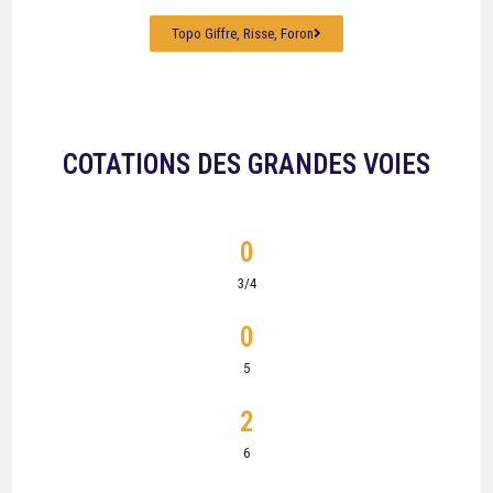
Topo Giffre, Risse, Foron
COTATIONS DES GRANDES VOIES
0
3/4
0
5
2
6