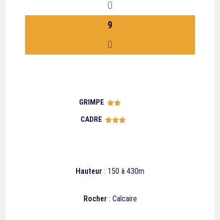
0
9
0
GRIMPE





CADRE





Hauteur
: 150 à 430m
Rocher
: Calcaire