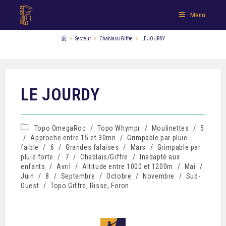
Menu
>
Secteur
>
Chablais/Giffre
>
LE JOURDY
LE JOURDY
Topo OmegaRoc
/
Topo Whympr
/
Moulinettes
/
5
/
Approche entre 15 et 30mn
/
Grimpable par pluie
faible
/
6
/
Grandes falaises
/
Mars
/
Grimpable par
pluie forte
/
7
/
Chablais/Giffre
/
Inadapté aux
enfants
/
Avril
/
Altitude entre 1000 et 1200m
/
Mai
/
Juin
/
8
/
Septembre
/
Octobre
/
Novembre
/
Sud-
Ouest
/
Topo Giffre, Risse, Foron