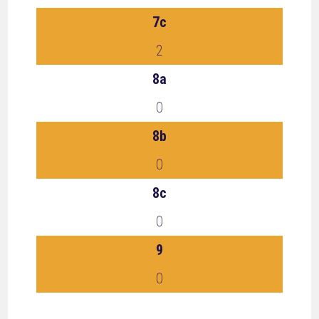
7c
2
8a
0
8b
0
8c
0
9
0