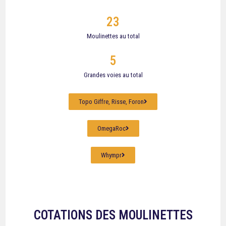
23
Moulinettes au total
5
Grandes voies au total
Topo Giffre, Risse, Foron
OmegaRoc
Whympr
COTATIONS DES MOULINETTES