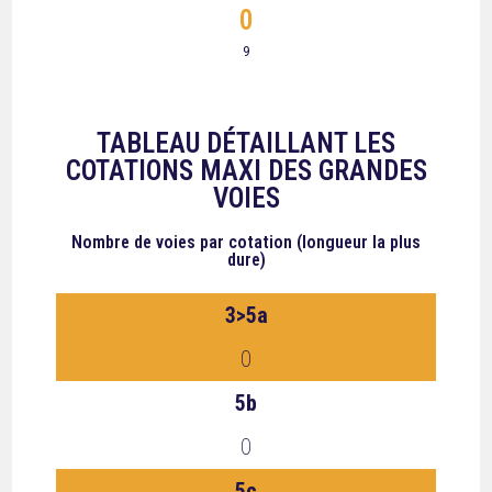
0
9
TABLEAU DÉTAILLANT LES
COTATIONS MAXI DES GRANDES
VOIES
Nombre de voies
par cotation (longueur la plus
dure)
3>5a
0
5b
0
5c