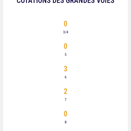
COTATIONS DES GRANDES VOIES
0
3/4
0
5
3
6
2
7
0
8