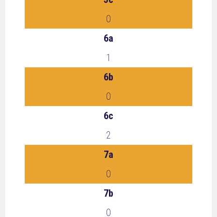
0
6a
1
6b
0
6c
2
7a
0
7b
0