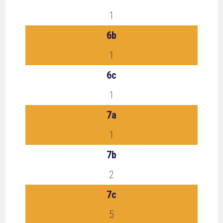
1
6b
1
6c
1
7a
1
7b
2
7c
5