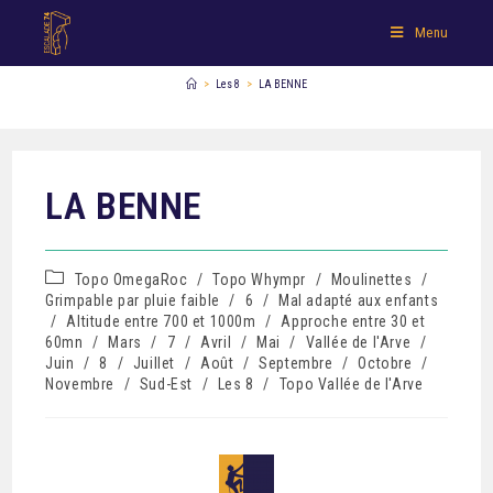
Menu
>
Les 8
>
LA BENNE
LA BENNE
Topo OmegaRoc
/
Topo Whympr
/
Moulinettes
/
Grimpable par pluie faible
/
6
/
Mal adapté aux enfants
/
Altitude entre 700 et 1000m
/
Approche entre 30 et
60mn
/
Mars
/
7
/
Avril
/
Mai
/
Vallée de l'Arve
/
Juin
/
8
/
Juillet
/
Août
/
Septembre
/
Octobre
/
Novembre
/
Sud-Est
/
Les 8
/
Topo Vallée de l'Arve