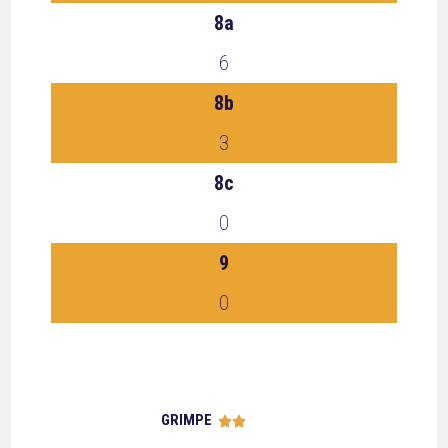
8a
6
8b
3
8c
0
9
0
GRIMPE




