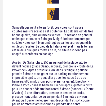
Sympathique petit site en forêt. Les voies sont assez
courtes mais l’escalade est soutenue. Le calcaire est de très
bonne qualité, plus ou moins vertical. L’escalade en général
technique et souvent à doigts. Malgré l’orientation presque
sud, les voies sont bien ombragées par les arbres quand ils
ont leurs feuilles. Le pied de la falaise est plat mais le terrain
est raide à quelques mètres de là, ce site n’est donc pas
adapté aux enfants en bas âge.
Accès :
De Sallanches, 250 m au nord de la place située
devant l’église (place Saint-Jacques), prendre la « route de La
Provence ». Après presque 4 km, dans l’épingle à gauche,
prendre à droite et se garer sur un parking (stationnement
impossible après, on peut aller poser les sacs à dos au
hameau, 600 m plus loin, puis revenir se garer). Direction «
Pierre à Voix » dans le hameau. Un peu après, quitter la piste
pour un sentier pédestre horizontal à droite (panneau « Pierre
à Voix »). à une bifurcation, prendre le sentier de droite,
presque horizontal. Le suivre pendant 6 minutes environ.
Avant qu’il devienne légèrement descendant et soit coupé
par de nombreux arbres tombés, prendre une sente