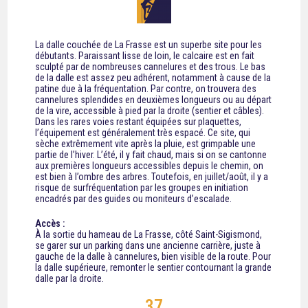
La dalle couchée de La Frasse est un superbe site pour les
débutants. Paraissant lisse de loin, le calcaire est en fait
sculpté par de nombreuses cannelures et des trous. Le bas
de la dalle est assez peu adhérent, notamment à cause de la
patine due à la fréquentation. Par contre, on trouvera des
cannelures splendides en deuxièmes longueurs ou au départ
de la vire, accessible à pied par la droite (sentier et câbles).
Dans les rares voies restant équipées sur plaquettes,
l’équipement est généralement très espacé. Ce site, qui
sèche extrêmement vite après la pluie, est grimpable une
partie de l’hiver. L’été, il y fait chaud, mais si on se cantonne
aux premières longueurs accessibles depuis le chemin, on
est bien à l’ombre des arbres. Toutefois, en juillet/août, il y a
risque de surfréquentation par les groupes en initiation
encadrés par des guides ou moniteurs d’escalade.
Accès :
À la sortie du hameau de La Frasse, côté Saint-Sigismond,
se garer sur un parking dans une ancienne carrière, juste à
gauche de la dalle à cannelures, bien visible de la route. Pour
la dalle supérieure, remonter le sentier contournant la grande
dalle par la droite.
37