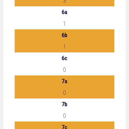
3
6a
1
6b
1
6c
0
7a
0
7b
0
7c