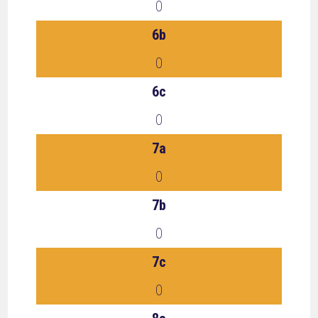
0
6b
0
6c
0
7a
0
7b
0
7c
0