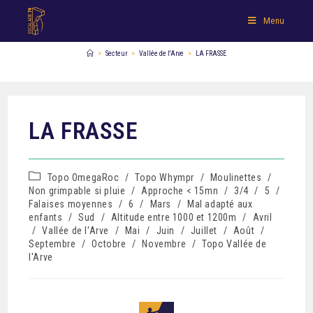
Menu
>
Secteur
>
Vallée de l'Arve
>
LA FRASSE
LA FRASSE
Topo OmegaRoc
/
Topo Whympr
/
Moulinettes
/
Non grimpable si pluie
/
Approche < 15mn
/
3/4
/
5
/
Falaises moyennes
/
6
/
Mars
/
Mal adapté aux
enfants
/
Sud
/
Altitude entre 1000 et 1200m
/
Avril
/
Vallée de l'Arve
/
Mai
/
Juin
/
Juillet
/
Août
/
Septembre
/
Octobre
/
Novembre
/
Topo Vallée de
l'Arve