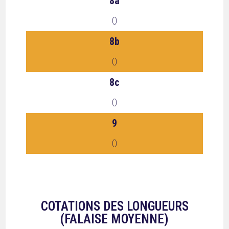
8a
0
8b
0
8c
0
9
0
COTATIONS DES LONGUEURS
(FALAISE MOYENNE)