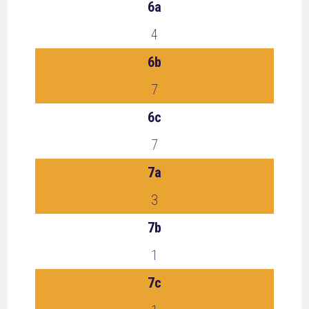
6a
4
6b
7
6c
7
7a
3
7b
1
7c