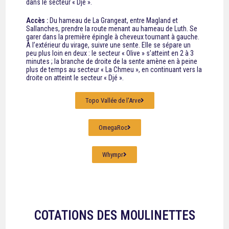
dans le secteur
« Djé »
.
Accès :
Du hameau de La Grangeat, entre Magland et
Sallanches, prendre la route menant au hameau de Luth. Se
garer dans la première épingle à cheveux tournant à gauche.
À l’extérieur du virage, suivre une sente. Elle se sépare un
peu plus loin en deux : le secteur « Olive » s’atteint en 2 à 3
minutes ; la branche de droite de la sente amène en à peine
plus de temps au secteur « La Chmeu », en continuant vers la
droite on atteint le secteur « Djé ».
Topo Vallée de l'Arve
OmegaRoc
Whympr
COTATIONS DES MOULINETTES