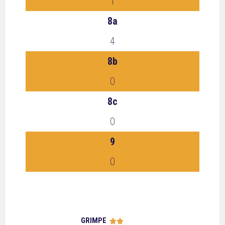
1
8a
4
8b
0
8c
0
9
0
GRIMPE




