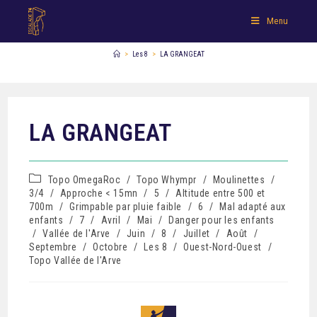
Menu
>
Les 8
>
LA GRANGEAT
LA GRANGEAT
Topo OmegaRoc
/
Topo Whympr
/
Moulinettes
/
3/4
/
Approche < 15mn
/
5
/
Altitude entre 500 et
700m
/
Grimpable par pluie faible
/
6
/
Mal adapté aux
enfants
/
7
/
Avril
/
Mai
/
Danger pour les enfants
/
Vallée de l'Arve
/
Juin
/
8
/
Juillet
/
Août
/
Septembre
/
Octobre
/
Les 8
/
Ouest-Nord-Ouest
/
Topo Vallée de l'Arve