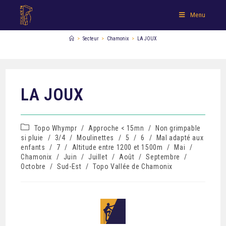
Menu
>
Secteur
>
Chamonix
>
LA JOUX
LA JOUX
Topo Whympr
/
Approche < 15mn
/
Non grimpable
si pluie
/
3/4
/
Moulinettes
/
5
/
6
/
Mal adapté aux
enfants
/
7
/
Altitude entre 1200 et 1500m
/
Mai
/
Chamonix
/
Juin
/
Juillet
/
Août
/
Septembre
/
Octobre
/
Sud-Est
/
Topo Vallée de Chamonix