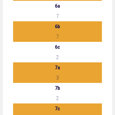
6a
7
6b
7
6c
2
7a
3
7b
2
7c