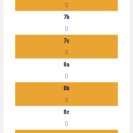
0
7b
0
7c
0
8a
0
8b
0
8c
0