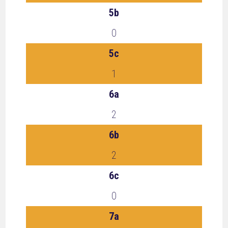
5b
0
5c
1
6a
2
6b
2
6c
0
7a