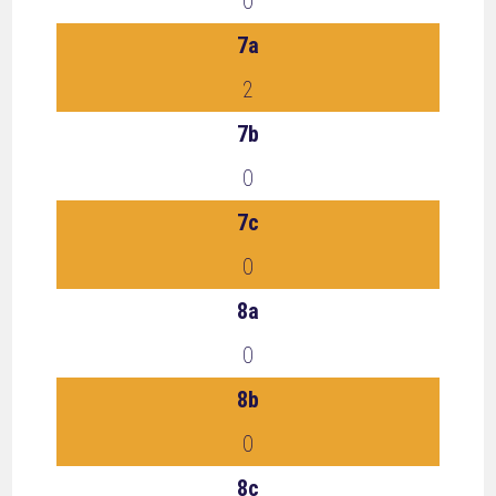
0
7a
2
7b
0
7c
0
8a
0
8b
0
8c