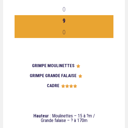
0
9
0
GRIMPE MOULINETTES





GRIMPE GRANDE FALAISE





CADRE





Hauteur
: Moulinettes – 15 à ?m /
Grande falaise – ? à 170m