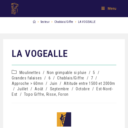
Menu
>
Secteur
>
Chablais/Giffre
>
LA VOGEALLE
LA VOGEALLE
Moulinettes
/
Non grimpable si pluie
/
5
/
Grandes falaises
/
6
/
Chablais/Giffre
/
7
/
Approche > 60mn
/
Juin
/
Altitude entre 1500 et 2000m
/
Juillet
/
Août
/
Septembre
/
Octobre
/
Est-Nord-
Est
/
Topo Giffre, Risse, Foron