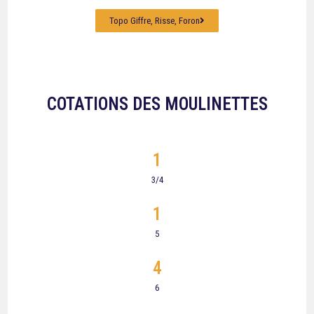
Topo Giffre, Risse, Foron
COTATIONS DES MOULINETTES
1
3/4
1
5
4
6