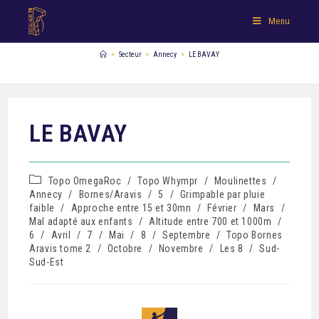
Menu
>
Secteur
>
Annecy
>
LE BAVAY
LE BAVAY
Topo OmegaRoc
/
Topo Whympr
/
Moulinettes
/
Annecy
/
Bornes/Aravis
/
5
/
Grimpable par pluie
faible
/
Approche entre 15 et 30mn
/
Février
/
Mars
/
Mal adapté aux enfants
/
Altitude entre 700 et 1000m
/
6
/
Avril
/
7
/
Mai
/
8
/
Septembre
/
Topo Bornes
Aravis tome 2
/
Octobre
/
Novembre
/
Les 8
/
Sud-
Sud-Est