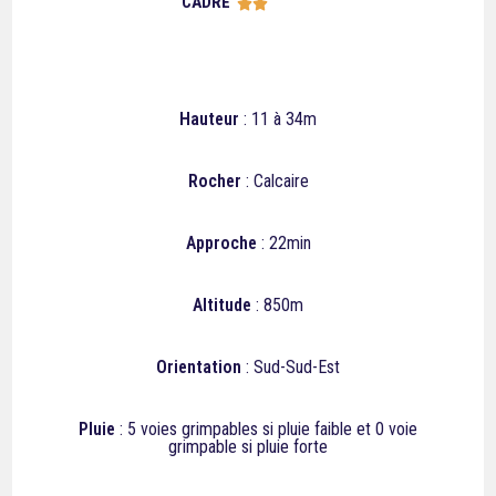
CADRE





Hauteur
: 11 à 34m
Rocher
: Calcaire
Approche
: 22min
Altitude
: 850m
Orientation
: Sud-Sud-Est
Pluie
: 5
voies grimpables si pluie faible et 0
voie
grimpable si pluie forte