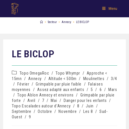
Menu
>
Secteur
>
Annecy
>
LE BICLOP
LE BICLOP
Topo OmegaRoc
/
Topo Whympr
/
Approche <
15mn
/
Annecy
/
Altitude < 500m
/
Moulinettes
/
3/4
/
Février
/
Grimpable par pluie faible
/
Falaises
moyennes
/
Assez adapté aux enfants
/
5
/
6
/
Mars
/
Topo Ablon Annecy et environs
/
Grimpable par pluie
forte
/
Avril
/
7
/
Mai
/
Danger pour les enfants
/
Topo Escalades autour d'Annecy
/
8
/
Juin
/
Septembre
/
Octobre
/
Novembre
/
Les 8
/
Sud-
Ouest
/
9