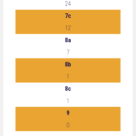
24
7c
12
8a
7
8b
1
8c
1
9
0