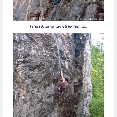
Falaise du Biclop : Les rats honteux (6b).