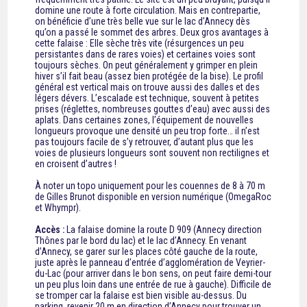
domine une route à forte circulation. Mais en contrepartie,
on bénéficie d’une très belle vue sur le lac d’Annecy dès
qu’on a passé le sommet des arbres. Deux gros avantages à
cette falaise : Elle sèche très vite (résurgences un peu
persistantes dans de rares voies) et certaines voies sont
toujours sèches. On peut généralement y grimper en plein
hiver s’il fait beau (assez bien protégée de la bise). Le profil
général est vertical mais on trouve aussi des dalles et des
légers dévers. L’escalade est technique, souvent à petites
prises (réglettes, nombreuses gouttes d’eau) avec aussi des
aplats. Dans certaines zones, l’équipement de nouvelles
longueurs provoque une densité un peu trop forte… il n’est
pas toujours facile de s’y retrouver, d’autant plus que les
voies de plusieurs longueurs sont souvent non rectilignes et
en croisent d’autres !
À noter un topo uniquement pour les couennes de 8 à 70 m
de Gilles Brunot disponible en version numérique (OmegaRoc
et Whympr).
Accès :
La falaise domine la route D 909 (Annecy direction
Thônes par le bord du lac) et le lac d’Annecy. En venant
d’Annecy, se garer sur les places côté gauche de la route,
juste après le panneau d’entrée d’agglomération de Veyrier-
du-Lac (pour arriver dans le bon sens, on peut faire demi-tour
un peu plus loin dans une entrée de rue à gauche).
Difficile de
se tromper car la falaise est bien visible au-dessus. Du
parking, revenir 20 m en direction d’Annecy pour trouver un