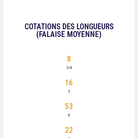
COTATIONS DES LONGUEURS
(FALAISE MOYENNE)
8
3/4
16
5
53
6
22