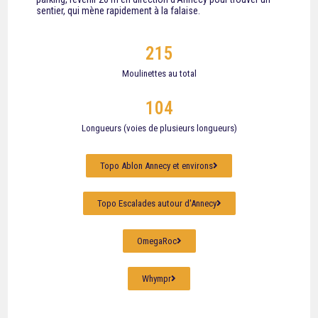
sentier, qui mène rapidement à la falaise.
215
Moulinettes au total
104
Longueurs (voies de plusieurs longueurs)
Topo Ablon Annecy et environs
Topo Escalades autour d'Annecy
OmegaRoc
Whympr