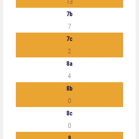
13
7b
7
7c
2
8a
4
8b
0
8c
0
9