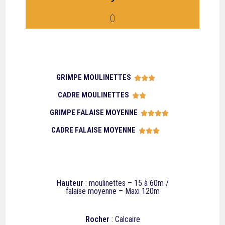
0
GRIMPE MOULINETTES





CADRE MOULINETTES





GRIMPE FALAISE MOYENNE





CADRE FALAISE MOYENNE





Hauteur
: moulinettes – 15 à 60m /
falaise moyenne – Maxi 120m
Rocher
: Calcaire