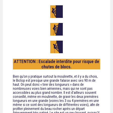
ATTENTION : Escalade interdite pour risque de
chutes de blocs.
Bien qu’on y pratique surtout la moulinette, et il y a du choix,
le Biclop est presque une grande falaise avec ses 90 m de
haut. On peut donc « tirer des longueurs » dans de
nombreuses voies bien aériennes, mais qui ne sont pas
accessibles au plus grand nombre. Il est d’ailleurs souvent
conseillé, même en moulinette, de gravir les deux premières
longueurs en une grande (voires les 3 ou 4 premières en une
même si ce sont des longueurs de différentes voies), afin de
profiter pleinement du beau rocher après un départ
fréquemment très patiné. Le site est un peu bruyant, puisqu’il