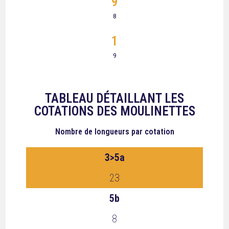
9
8
1
9
TABLEAU DÉTAILLANT LES
COTATIONS DES MOULINETTES
Nombre de longueurs
par cotation
3>5a
23
5b
8