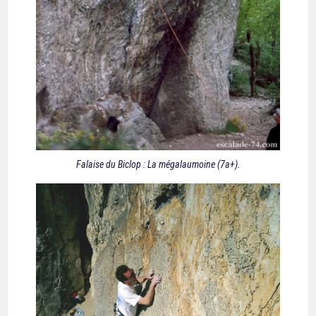
Falaise du Biclop : La mégalaumoine (7a+).