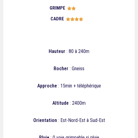
GRIMPE





CADRE





Hauteur
: 80 à 240m
Rocher
: Gneiss
Approche
: 15min + téléphérique
Altitude
: 2400m
Orientation
: Est-Nord-Est à Sud-Est
Pluie
: 0 voie grimpable si pluie