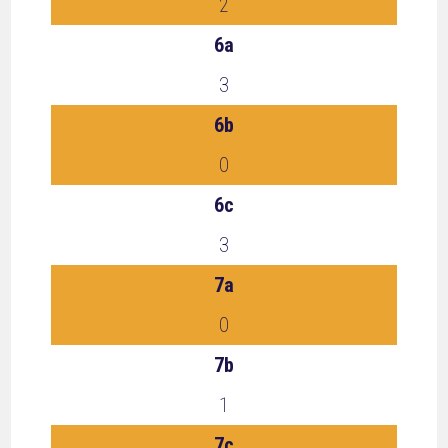
2
6a
3
6b
0
6c
3
7a
0
7b
1
7c