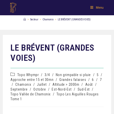
Menu
>
Secteur
>
Chamonix
>
LE BRÉVENT (GRANDES VOIES)
LE BRÉVENT (GRANDES
VOIES)
Topo Whympr
/
3/4
/
Non grimpable si pluie
/
5
/
Approche entre 15 et 30mn
/
Grandes falaises
/
6
/
7
/
Chamonix
/
Juillet
/
Altitude > 2000m
/
Août
/
Septembre
/
Octobre
/
Est-Nord-Est
/
Sud-Est
/
Topo Vallée de Chamonix
/
Topo Les Aiguilles Rouges
Tome 1