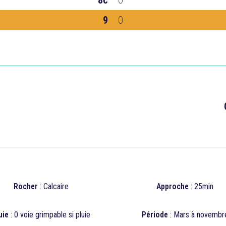
8c
0
9
0

Rocher
: Calcaire
Approche
: 25min
uie
:
0
voie grimpable si pluie
Période
: Mars à novembr