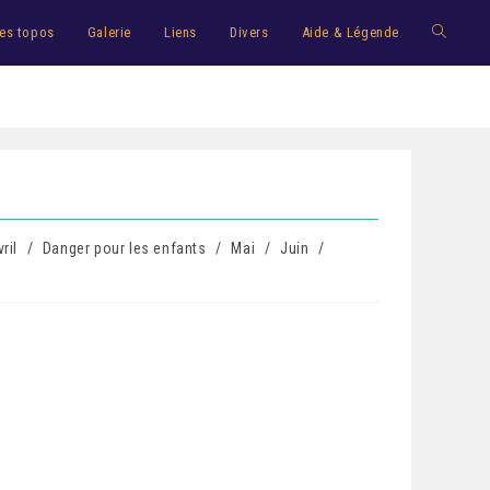
es topos
Galerie
Liens
Divers
Aide & Légende
ril
/
Danger pour les enfants
/
Mai
/
Juin
/