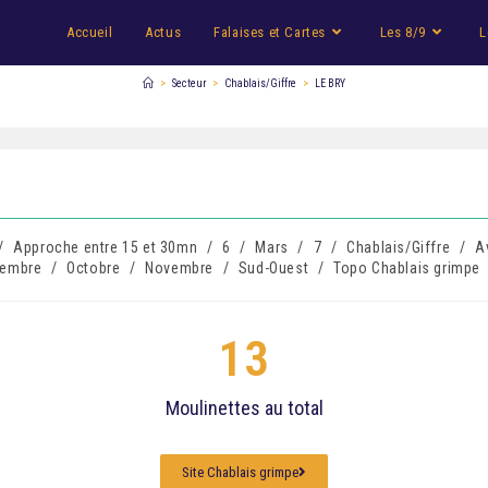
Accueil
Actus
Falaises et Cartes
Les 8/9
L
>
Secteur
>
Chablais/Giffre
>
LE BRY
/
Approche entre 15 et 30mn
/
6
/
Mars
/
7
/
Chablais/Giffre
/
Av
tembre
/
Octobre
/
Novembre
/
Sud-Ouest
/
Topo Chablais grimpe
13
Moulinettes au total
Site Chablais grimpe