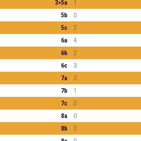
3>5a
1
5b
0
5c
2
6a
4
6b
2
6c
3
7a
0
7b
1
7c
0
8a
0
8b
0