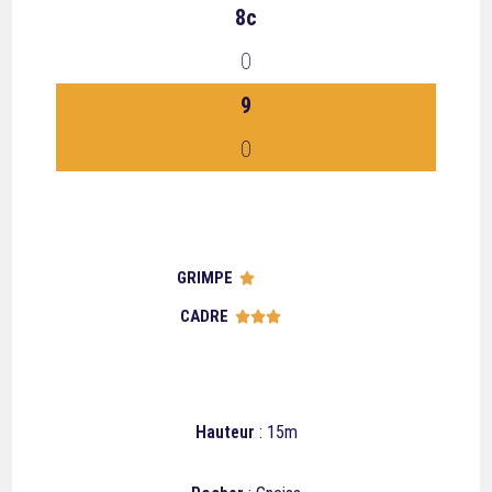
8c
0
9
0
GRIMPE





CADRE





Hauteur
: 15m