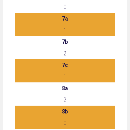
0
7a
1
7b
2
7c
1
8a
2
8b
0