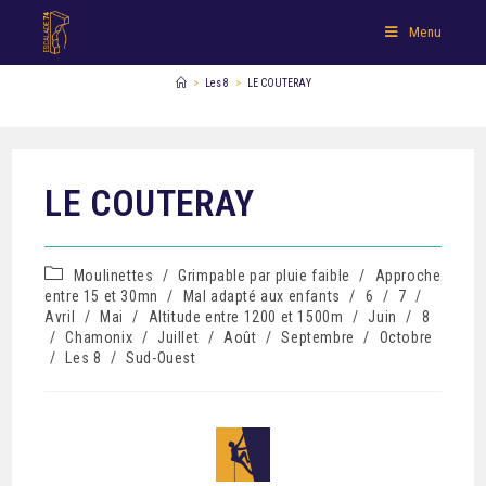
Menu
>
Les 8
>
LE COUTERAY
LE COUTERAY
Moulinettes
/
Grimpable par pluie faible
/
Approche
entre 15 et 30mn
/
Mal adapté aux enfants
/
6
/
7
/
Avril
/
Mai
/
Altitude entre 1200 et 1500m
/
Juin
/
8
/
Chamonix
/
Juillet
/
Août
/
Septembre
/
Octobre
/
Les 8
/
Sud-Ouest