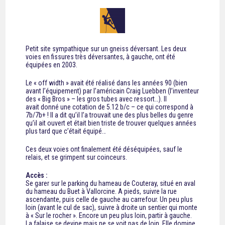
Petit site sympathique sur un gneiss déversant. Les deux
voies en fissures très déversantes, à gauche, ont été
équipées en 2003.
Le « off width » avait été réalisé dans les années 90 (bien
avant l’équipement) par l’américain Craig Luebben (l’inventeur
des « Big Bros » – les gros tubes avec ressort…). Il
avait donné une cotation de 5.12 b/c – ce qui correspond à
7b/7b+ ! Il a dit qu’il l’a trouvait une des plus belles du genre
qu’il ait ouvert et était bien triste de trouver quelques années
plus tard que c’était équipé…
Ces deux voies ont finalement été déséquipées, sauf le
relais, et se grimpent sur coinceurs.
Accès :
Se garer sur le parking du hameau de Couteray, situé en aval
du hameau du Buet à Vallorcine. A pieds, suivre la rue
ascendante, puis celle de gauche au carrefour. Un peu plus
loin (avant le cul de sac), suivre à droite un sentier qui monte
à « Sur le rocher ». Encore un peu plus loin, partir à gauche.
La falaise se devine mais ne se voit pas de loin. Elle domine