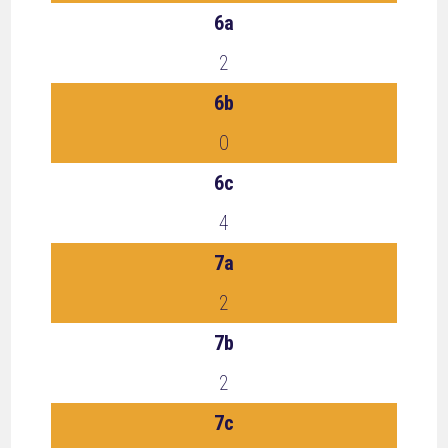
6a
2
6b
0
6c
4
7a
2
7b
2
7c