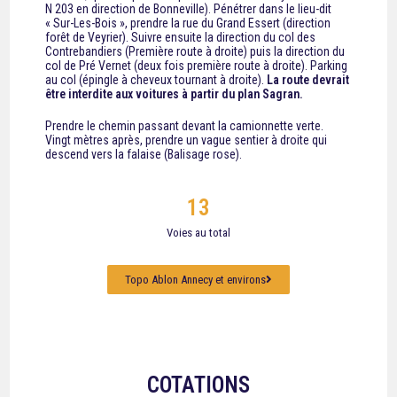
N 203 en direction de Bonneville). Pénétrer dans le lieu-dit
« Sur-Les-Bois », prendre la rue du Grand Essert (direction
forêt de Veyrier). Suivre ensuite la direction du col des
Contrebandiers (Première route à droite) puis la direction du
col de Pré Vernet (deux fois première route à droite). Parking
au col (épingle à cheveux tournant à droite).
La r
oute devrait
être interdite aux voitures à partir du plan Sagran.
Prendre le chemin passant devant la camionnette verte.
Vingt mètres après, prendre un vague sentier à droite qui
descend vers la falaise (Balisage rose).
13
Voies au total
Topo Ablon Annecy et environs
COTATIONS