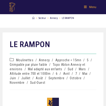
Menu
>
Secteur
>
Annecy
>
LE RAMPON
LE RAMPON
Moulinettes
/
Annecy
/
Approche < 15mn
/
5
/
Grimpable par pluie faible
/
Topo Ablon Annecy et
environs
/
Mal adapté aux enfants
/
Sud
/
Mars
/
Altitude entre 700 et 1000m
/
6
/
Avril
/
7
/
Mai
/
Juin
/
Juillet
/
Août
/
Septembre
/
Octobre
/
Novembre
/
Sud-Ouest