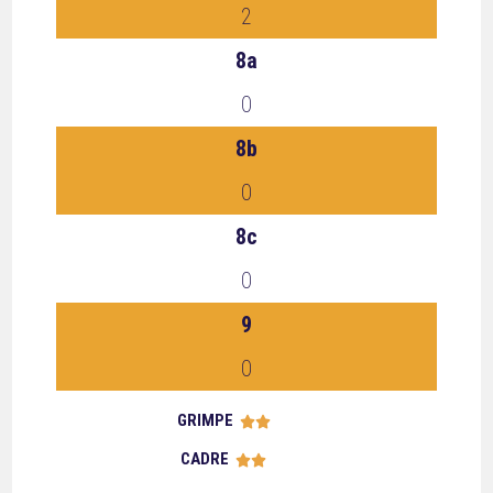
2
8a
0
8b
0
8c
0
9
0
GRIMPE





CADRE




