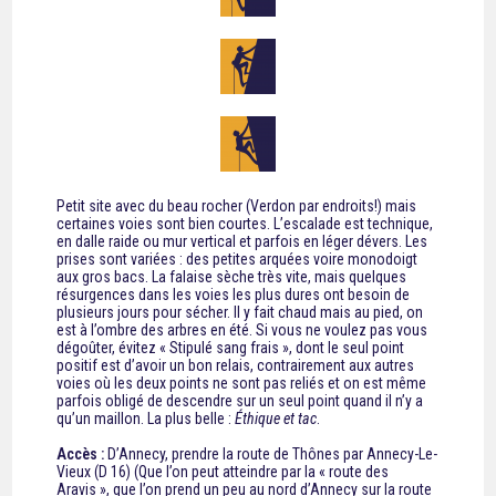
Petit site avec du beau rocher (Verdon par endroits!) mais
certaines voies sont bien courtes. L’escalade est technique,
en dalle raide ou mur vertical et parfois en léger dévers. Les
prises sont variées : des petites arquées voire monodoigt
aux gros bacs. La falaise sèche très vite, mais quelques
résurgences dans les voies les plus dures ont besoin de
plusieurs jours pour sécher. Il y fait chaud mais au pied, on
est à l’ombre des arbres en été. Si vous ne voulez pas vous
dégoûter, évitez « Stipulé sang frais », dont le seul point
positif est d’avoir un bon relais, contrairement aux autres
voies où les deux points ne sont pas reliés et on est même
parfois obligé de descendre sur un seul point quand il n’y a
qu’un maillon. La plus belle :
Éthique et tac
.
Accès :
D’Annecy, prendre la route de Thônes par Annecy-Le-
Vieux (D 16) (Que l’on peut atteindre par la « route des
Aravis », que l’on prend un peu au nord d’Annecy sur la route