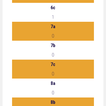
6c
1
7a
0
7b
0
7c
0
8a
0
8b