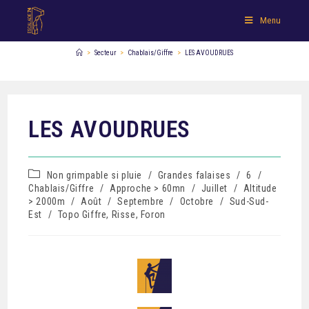
Menu
>
Secteur
>
Chablais/Giffre
>
LES AVOUDRUES
LES AVOUDRUES
Non grimpable si pluie
/
Grandes falaises
/
6
/
Chablais/Giffre
/
Approche > 60mn
/
Juillet
/
Altitude
> 2000m
/
Août
/
Septembre
/
Octobre
/
Sud-Sud-
Est
/
Topo Giffre, Risse, Foron