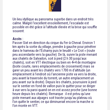
Un lieu idyllique au panorama superbe dans un endroit très
calme. Malgré l’excellent ensoleillement, l’escalade est
possible en été grâce à l’altitude élevée et la brise qui souffle
souvent.
Accès :
Passer Sixt en direction du cirque du Fer-à-Cheval. Environ 1
km après la sortie du village, prendre à gauche pour pénétrer
dans le hameau de l’Écharny puis le lieudit « Le Crot » (route
peu ascendante vers la gauche). De là, suivre la piste menant
aux chalets de Salvadon, soit à pied (2 h 30 jusqu’aux
chalets), soit en VTT électrique ou bien en 4×4 de montagne
(boite courte, rares emplacements de croisement) mais se
garer un peu avant les chalets vers 1700 m d’altitude (un
emplacement à l’endroit où l’ancienne piste va vers la droite,
peu avant la traversée du torrent, un autre emplacement un
peu avant sur la droite). Depuis les chalets, poursuivre à pied
sur le sentier en fond de vallon puis le quitter pour se diriger
à vue vers la paroi quand on en est assez proche (une bonne
heure depuis les chalets). Remarque : il est prévu qu’une
piste menant aux alpages soit tracée jusqu’au plateau où
l’on quitte le sentier, ce qui diminuerait encore la marche si
l’on monte en VTT.