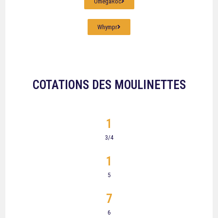
OmegaRoc
Whympr
COTATIONS DES MOULINETTES
1
3/4
1
5
7
6