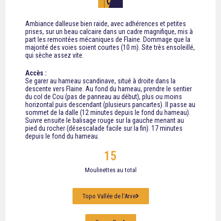
Ambiance dalleuse bien raide, avec adhérences et petites
prises, sur un beau calcaire dans un cadre magnifique, mis à
part les remontées mécaniques de Flaine. Dommage que la
majorité des voies soient courtes (10 m). Site très ensoleillé,
qui sèche assez vite.
Accès :
Se garer au hameau scandinave, situé à droite dans la
descente vers Flaine. Au fond du hameau, prendre le sentier
du col de Cou (pas de panneau au début), plus ou moins
horizontal puis descendant (plusieurs pancartes). Il passe au
sommet de la dalle (12 minutes depuis le fond du hameau).
Suivre ensuite le balisage rouge sur la gauche menant au
pied du rocher (désescalade facile sur la fin). 17 minutes
depuis le fond du hameau.
15
Moulinettes au total
Topo Vallée de l'Arve