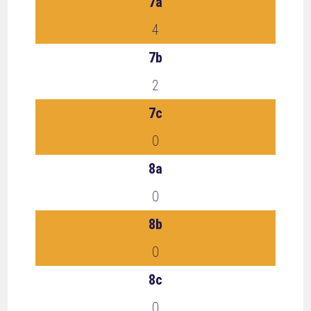
7a
4
7b
2
7c
0
8a
0
8b
0
8c
0