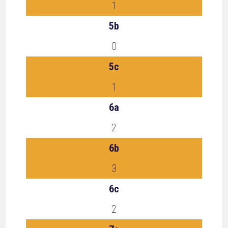
1
5b
0
5c
1
6a
2
6b
3
6c
2