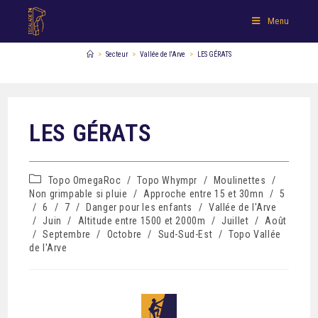
Menu
>
Secteur
>
Vallée de l'Arve
>
LES GÉRATS
LES GÉRATS
Topo OmegaRoc
/
Topo Whympr
/
Moulinettes
/
Non grimpable si pluie
/
Approche entre 15 et 30mn
/
5
/
6
/
7
/
Danger pour les enfants
/
Vallée de l'Arve
/
Juin
/
Altitude entre 1500 et 2000m
/
Juillet
/
Août
/
Septembre
/
Octobre
/
Sud-Sud-Est
/
Topo Vallée
de l'Arve