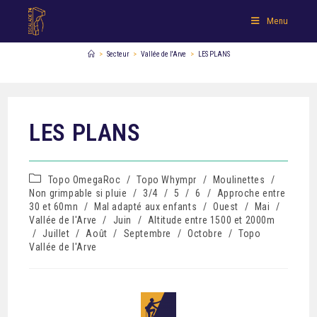
Menu
>
Secteur
>
Vallée de l'Arve
>
LES PLANS
LES PLANS
Topo OmegaRoc
/
Topo Whympr
/
Moulinettes
/
Non grimpable si pluie
/
3/4
/
5
/
6
/
Approche entre
30 et 60mn
/
Mal adapté aux enfants
/
Ouest
/
Mai
/
Vallée de l'Arve
/
Juin
/
Altitude entre 1500 et 2000m
/
Juillet
/
Août
/
Septembre
/
Octobre
/
Topo
Vallée de l'Arve