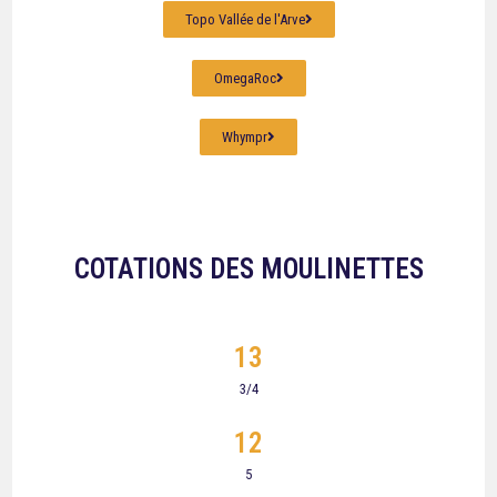
Topo Vallée de l'Arve
OmegaRoc
Whympr
COTATIONS DES MOULINETTES
13
3/4
12
5