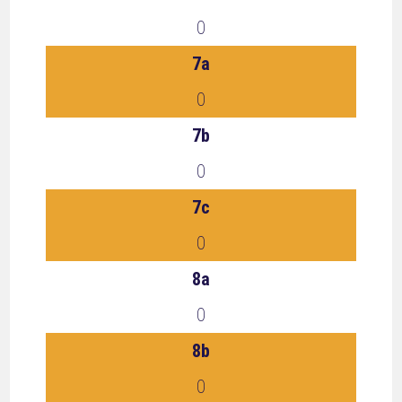
0
7a
0
7b
0
7c
0
8a
0
8b
0