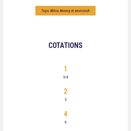
Topo Ablon Annecy et environs
COTATIONS
1
3/4
2
5
4
6