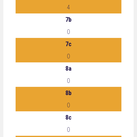
4
7b
0
7c
0
8a
0
8b
0
8c
0