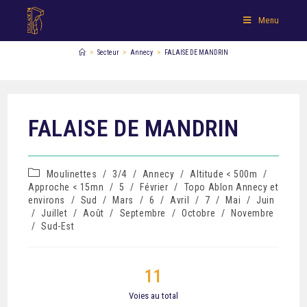
Menu
>
Secteur
>
Annecy
>
FALAISE DE MANDRIN
FALAISE DE MANDRIN
Moulinettes
/
3/4
/
Annecy
/
Altitude < 500m
/
Approche < 15mn
/
5
/
Février
/
Topo Ablon Annecy et
environs
/
Sud
/
Mars
/
6
/
Avril
/
7
/
Mai
/
Juin
/
Juillet
/
Août
/
Septembre
/
Octobre
/
Novembre
/
Sud-Est
11
Voies au total