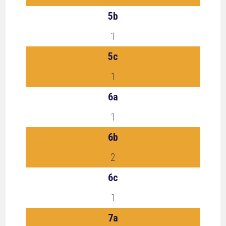
5b
1
5c
1
6a
1
6b
2
6c
1
7a