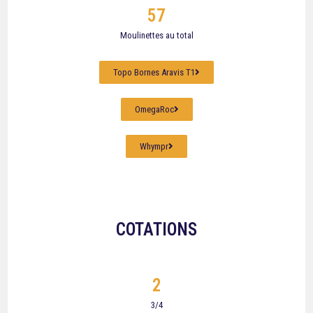
57
Moulinettes au total
Topo Bornes Aravis T1
OmegaRoc
Whympr
COTATIONS
2
3/4