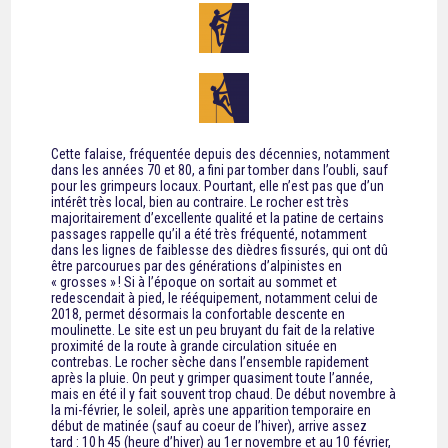
Cette falaise, fréquentée depuis des décennies, notamment
dans les années 70 et 80, a fini par tomber dans l’oubli, sauf
pour les grimpeurs locaux. Pourtant, elle n’est pas que d’un
intérêt très local, bien au contraire. Le rocher est très
majoritairement d’excellente qualité et la patine de certains
passages rappelle qu’il a été très fréquenté, notamment
dans les lignes de faiblesse des dièdres fissurés, qui ont dû
être parcourues par des générations d’alpinistes en
« grosses » ! Si à l’époque on sortait au sommet et
redescendait à pied, le rééquipement, notamment celui de
2018, permet désormais la confortable descente en
moulinette. Le site est un peu bruyant du fait de la relative
proximité de la route à grande circulation située en
contrebas. Le rocher sèche dans l’ensemble rapidement
après la pluie. On peut y grimper quasiment toute l’année,
mais en été il y fait souvent trop chaud. De début novembre à
la mi-février, le soleil, après une apparition temporaire en
début de matinée (sauf au coeur de l’hiver), arrive assez
tard : 10 h 45 (heure d’hiver) au 1er novembre et au 10 février,