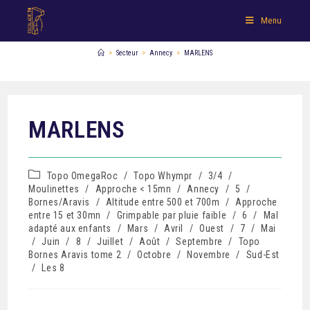
Menu
>
Secteur
>
Annecy
>
MARLENS
MARLENS
Topo OmegaRoc
/
Topo Whympr
/
3/4
/
Moulinettes
/
Approche < 15mn
/
Annecy
/
5
/
Bornes/Aravis
/
Altitude entre 500 et 700m
/
Approche
entre 15 et 30mn
/
Grimpable par pluie faible
/
6
/
Mal
adapté aux enfants
/
Mars
/
Avril
/
Ouest
/
7
/
Mai
/
Juin
/
8
/
Juillet
/
Août
/
Septembre
/
Topo
Bornes Aravis tome 2
/
Octobre
/
Novembre
/
Sud-Est
/
Les 8