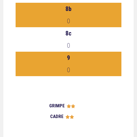
8b
0
8c
0
9
0
GRIMPE





CADRE




