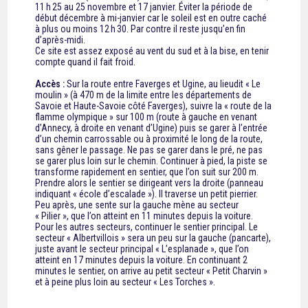
11 h 25 au 25 novembre et 17 janvier. Éviter la période de
début décembre à mi-janvier car le soleil est en outre caché
à plus ou moins 12 h 30. Par contre il reste jusqu’en fin
d’après-midi.
Ce site est assez exposé au vent du sud et à la bise, en tenir
compte quand il fait froid.
Accès :
Sur la route entre Faverges et Ugine, au lieudit « Le
moulin » (à 470 m de la limite entre les départements de
Savoie et Haute-Savoie côté Faverges), suivre la « route de la
flamme olympique » sur 100 m (route à gauche en venant
d’Annecy, à droite en venant d’Ugine) puis se garer à l’entrée
d’un chemin carrossable ou à proximité le long de la route,
sans gêner le passage. Ne pas se garer dans le pré, ne pas
se garer plus loin sur le chemin. Continuer à pied, la piste se
transforme rapidement en sentier, que l’on suit sur 200 m.
Prendre alors le sentier se dirigeant vers la droite (panneau
indiquant « école d’escalade »). Il traverse un petit pierrier.
Peu après, une sente sur la gauche mène au secteur
« Pilier », que l’on atteint en 11 minutes depuis la voiture.
Pour les autres secteurs, continuer le sentier principal. Le
secteur « Albertvillois » sera un peu sur la gauche (pancarte),
juste avant le secteur principal « L’esplanade », que l’on
atteint en 17 minutes depuis la voiture. En continuant 2
minutes le sentier, on arrive au petit secteur « Petit Charvin »
et à peine plus loin au secteur « Les Torches ».