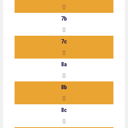
0
7b
0
7c
0
8a
0
8b
0
8c
0