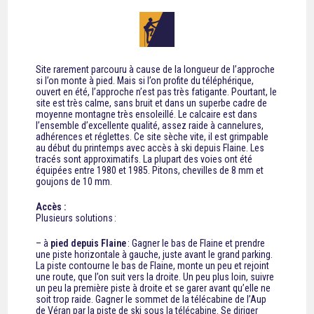
Site rarement parcouru à cause de la longueur de l’approche
si l’on monte à pied. Mais si l’on profite du téléphérique,
ouvert en été, l’approche n’est pas très fatigante. Pourtant, le
site est très calme, sans bruit et dans un superbe cadre de
moyenne montagne très ensoleillé. Le calcaire est dans
l’ensemble d’excellente qualité, assez raide à cannelures,
adhérences et réglettes. Ce site sèche vite, il est grimpable
au début du printemps avec accès à ski depuis Flaine. Les
tracés sont approximatifs. La plupart des voies ont été
équipées entre 1980 et 1985. Pitons, chevilles de 8 mm et
goujons de 10 mm.
Accès :
Plusieurs solutions :
– à
pied depuis Flaine
: Gagner le bas de Flaine et prendre
une piste horizontale à gauche, juste avant le grand parking.
La piste contourne le bas de Flaine, monte un peu et rejoint
une route, que l’on suit vers la droite. Un peu plus loin, suivre
un peu la première piste à droite et se garer avant qu’elle ne
soit trop raide. Gagner le sommet de la télécabine de l’Aup
de Véran par la piste de ski sous la télécabine. Se diriger