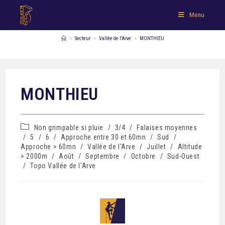
Menu
>
Secteur
>
Vallée de l'Arve
>
MONTHIEU
MONTHIEU
Non grimpable si pluie
/
3/4
/
Falaises moyennes
/
5
/
6
/
Approche entre 30 et 60mn
/
Sud
/
Approche > 60mn
/
Vallée de l'Arve
/
Juillet
/
Altitude
> 2000m
/
Août
/
Septembre
/
Octobre
/
Sud-Ouest
/
Topo Vallée de l'Arve