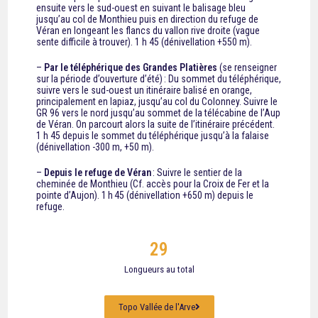
ensuite vers le sud-ouest en suivant le balisage bleu
jusqu’au col de Monthieu puis en direction du refuge de
Véran en longeant les flancs du vallon rive droite (vague
sente difficile à trouver). 1 h 45 (dénivellation +550 m).
–
Par le téléphérique des Grandes Platières
(se renseigner
sur la période d’ouverture d’été) : Du sommet du téléphérique,
suivre vers le sud-ouest un itinéraire balisé en orange,
principalement en lapiaz, jusqu’au col du Colonney. Suivre le
GR 96 vers le nord jusqu’au sommet de la télécabine de l’Aup
de Véran. On parcourt alors la suite de l’itinéraire précédent.
1 h 45 depuis le sommet du téléphérique jusqu’à la falaise
(dénivellation -300 m, +50 m).
–
Depuis le refuge de Véran
: Suivre le sentier de la
cheminée de Monthieu (Cf. accès pour la Croix de Fer et la
pointe d’Aujon). 1 h 45 (dénivellation +650 m) depuis le
refuge.
29
Longueurs au total
Topo Vallée de l'Arve