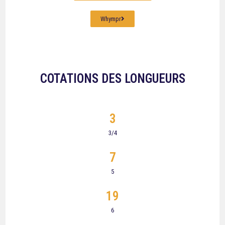
Whympr
COTATIONS DES LONGUEURS
3
3/4
7
5
19
6