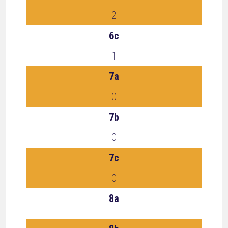
2
6c
1
7a
0
7b
0
7c
0
8a