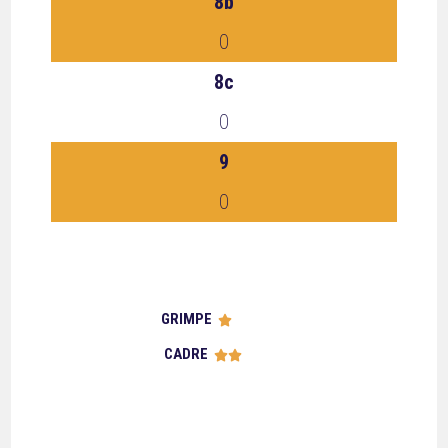
8b
0
8c
0
9
0
GRIMPE





CADRE




