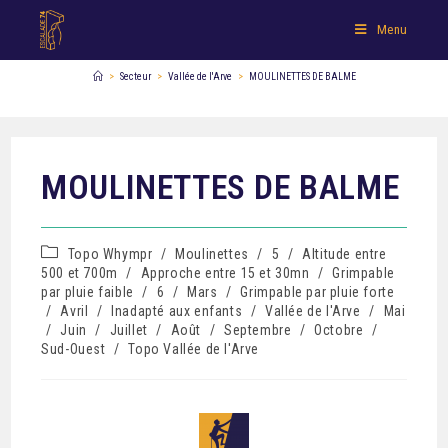
Menu
>
Secteur
>
Vallée de l'Arve
>
MOULINETTES DE BALME
MOULINETTES DE BALME
Topo Whympr
/
Moulinettes
/
5
/
Altitude entre
500 et 700m
/
Approche entre 15 et 30mn
/
Grimpable
par pluie faible
/
6
/
Mars
/
Grimpable par pluie forte
/
Avril
/
Inadapté aux enfants
/
Vallée de l'Arve
/
Mai
/
Juin
/
Juillet
/
Août
/
Septembre
/
Octobre
/
Sud-Ouest
/
Topo Vallée de l'Arve