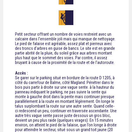
Petit secteur offrant un nombre de voies restreint avec un
calcaire dans l’ensemble joli mais qui manque de nettoyage.
Le pied de falaise est agréable, assez plat et pierreux avec
des troncs d’arbres en guise de bancs. Le site est en grande
partie abrité de la pluie, du soleil grâce aux arbres montant
plus haut que le sommet des voies. Par contre, il assez
bruyant à cause de la proximité de la route et de l’autoroute.
Accès :
Se garer sur le parking situé en bordure de la route D 1205, à
côté du carrefour de Balme, côté Magland. Pénétrer dans le
bois puis partir à droite sur une vague sente. à la hauteur du
panneau indiquant le parking, ne pas suivre la sente qui
monte à gauche droit dans la pente mais continuer presque
parallèlement à la route en montant légèrement. On longe le
talus surplombant la route sur une autre sente. Quand celle-
ci redescend un peu, continuer en traversée ascendante. Une
autre très vague sente passe juste dessous un gros bloc,
devient un peu plus raide (quelques virages). En 15 minutes
environ, on atteint le pied de la falaise, que l’on longe à droite
pour atteindre le secteur, situé sous un grand toit jaune (20