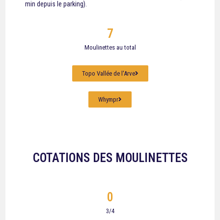
min depuis le parking).
7
Moulinettes au total
Topo Vallée de l'Arve
Whympr
COTATIONS DES MOULINETTES
0
3/4