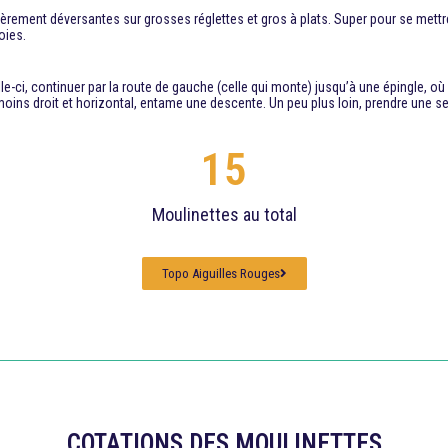
ment déversantes sur grosses réglettes et gros à plats. Super pour se mettre « l
oies.
lle-ci, continuer par la route de gauche (celle qui monte) jusqu’à une épingle, où l
 moins droit et horizontal, entame une descente. Un peu plus loin, prendre une s
15
Moulinettes au total
Topo Aiguilles Rouges
COTATIONS DES MOULINETTES