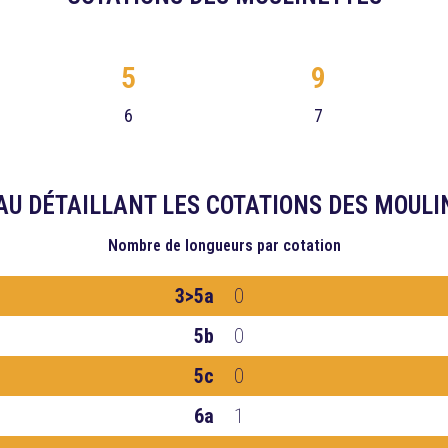
5
9
6
7
AU DÉTAILLANT LES COTATIONS DES MOULI
Nombre de longueurs
par cotation
3>5a
0
5b
0
5c
0
6a
1