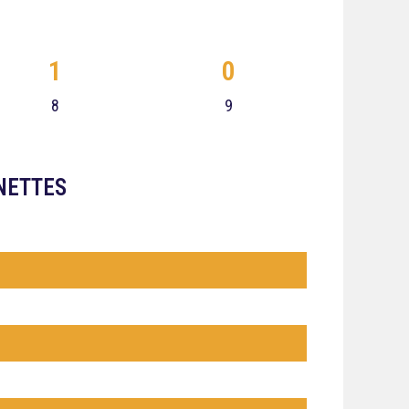
1
0
8
9
NETTES