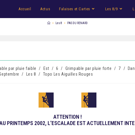
Accueil
Actus
Falaises et Cartes
Les 8/9
L
>
Les 8
>
PAS DU RENARD
ble par pluie faible
/
Est
/
6
/
Grimpable par pluie forte
/
7
/
Dan
Septembre
/
Les 8
/
Topo Les Aiguilles Rouges
ATTENTION !
AU PRINTEMPS 2002, L’ESCALADE EST ACTUELLEMENT INTE