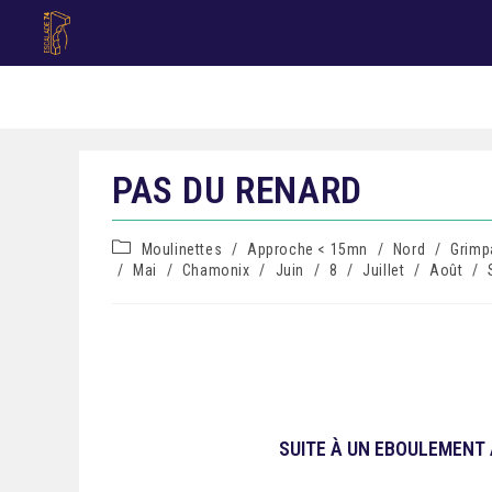
PAS DU RENARD
Moulinettes
/
Approche < 15mn
/
Nord
/
Grimpa
/
Mai
/
Chamonix
/
Juin
/
8
/
Juillet
/
Août
/
SUITE À UN EBOULEMENT 