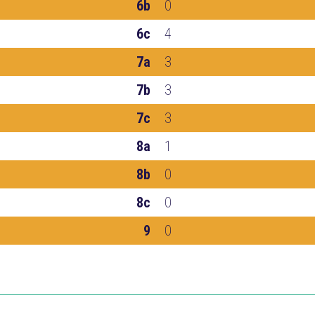
6b
0
6c
4
7a
3
7b
3
7c
3
8a
1
8b
0
8c
0
9
0