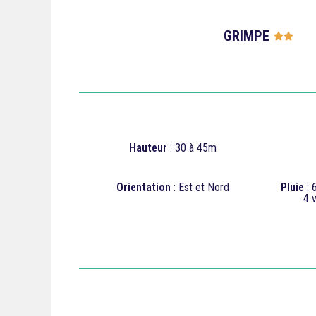
GRIMPE




Hauteur
: 30 à 45m
Orientation
: Est et Nord
Pluie
: 
4
v