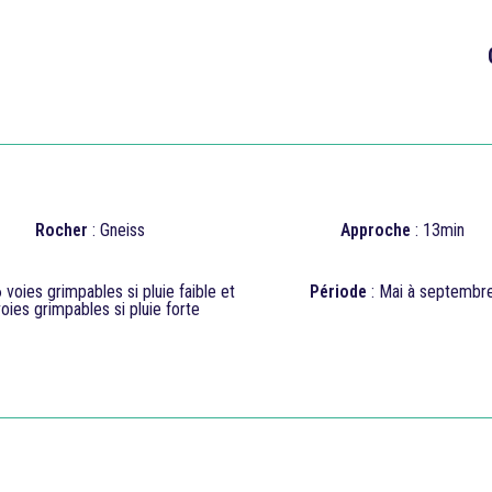

Rocher
: Gneiss
Approche
: 13min
6 voies grimpables si pluie faible et
Période
: Mai à septembr
oies grimpables si pluie forte