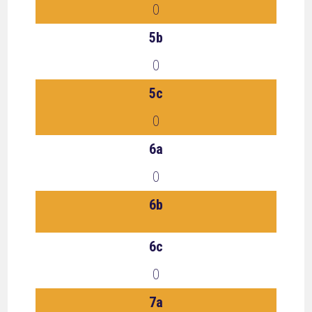
0
5b
0
5c
0
6a
0
6b
6c
0
7a