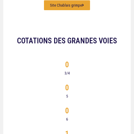
Site Chablais grimpe
COTATIONS DES GRANDES VOIES
0
3/4
0
5
0
6
1