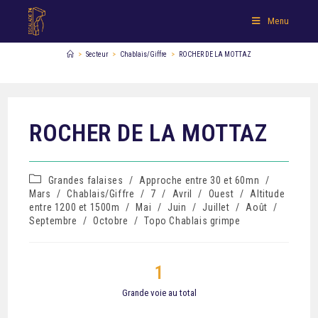
Menu
>
Secteur
>
Chablais/Giffre
>
ROCHER DE LA MOTTAZ
ROCHER DE LA MOTTAZ
Grandes falaises
/
Approche entre 30 et 60mn
/
Mars
/
Chablais/Giffre
/
7
/
Avril
/
Ouest
/
Altitude
entre 1200 et 1500m
/
Mai
/
Juin
/
Juillet
/
Août
/
Septembre
/
Octobre
/
Topo Chablais grimpe
1
Grande voie au total