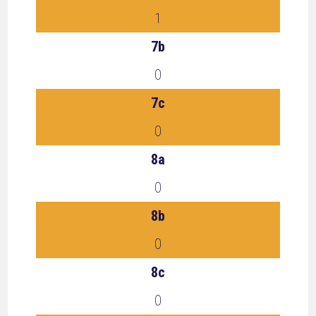
1
7b
0
7c
0
8a
0
8b
0
8c
0