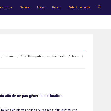
es topos
Galerie
Liens
Divers
Aide & Légende
/
Février
/
6
/
Grimpable par pluie forte
/
Mars
/
n afin de ne pas gêner la nidification.
s taillées et pierres collées ou vissées, d’un esthétisme