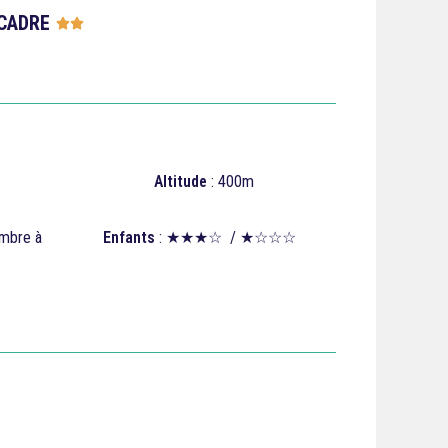
CADRE





Altitude
: 400m
embre à
Enfants
: ★★★☆ / ★☆☆☆