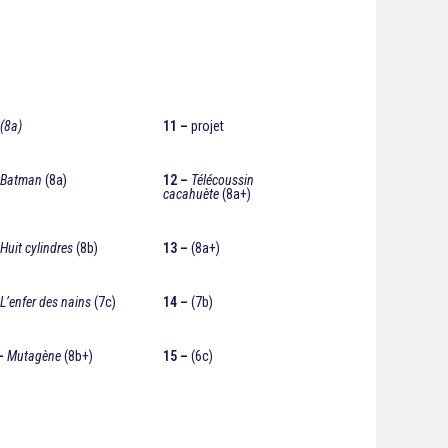
(8a)
11 –
projet
Batman
(8a)
12 –
Télécoussin
cacahuète
(8a+)
Huit cylindres
(8b)
13 –
(8a+)
L’enfer des nains
(7c)
14 –
(7b)
–
Mutagène
(8b+)
15 –
(6c)