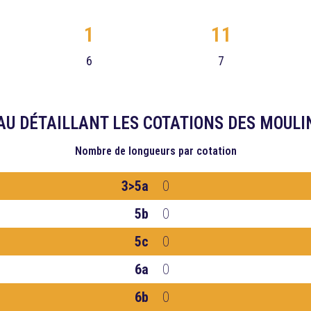
1
11
6
7
AU DÉTAILLANT LES COTATIONS DES MOULI
Nombre de longueurs
par cotation
3>5a
0
5b
0
5c
0
6a
0
6b
0