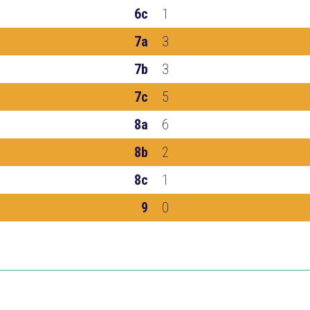
6c
1
7a
3
7b
3
7c
5
8a
6
8b
2
8c
1
9
0