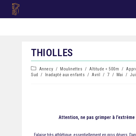
THIOLLES
Annecy
/
Moulinettes
/
Altitude < 500m
/
Appr
Sud
/
Inadapté aux enfants
/
Avril
/
7
/
Mai
/
Ju
Attention, ne pas grimper à l’extrême 
Falaise très athlétique, essentiellement en gros dévers. Dan