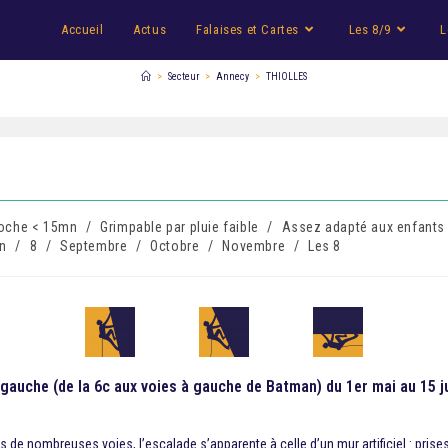
Accueil
Actus
Falaises et Cartes
Les 8/9
L
>
Secteur
>
Annecy
>
THIOLLES
oche < 15mn
/
Grimpable par pluie faible
/
Assez adapté aux enfants
in
/
8
/
Septembre
/
Octobre
/
Novembre
/
Les 8
gauche (de la 6c aux voies à gauche de Batman) du 1er mai au 15 jui
s de nombreuses voies, l’escalade s’apparente à celle d’un mur artificiel : prise