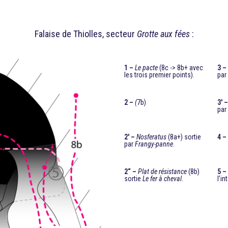
Falaise de Thiolles, secteur
Grotte aux fées
:
1 –
Le pacte
(8c -> 8b+ avec
3 –
les trois premier points).
pa
2 –
(
7b)
3′ 
pa
2′ –
Nosferatus
(8a+) sortie
4 –
par
Frangy-panne
.
2“ –
Plat de résistance
(8b)
5 –
sortie
Le fer à cheval
.
l’in