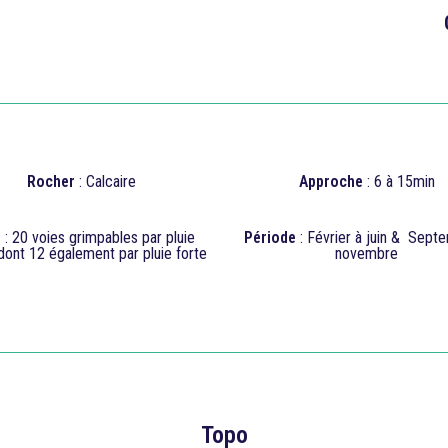

Rocher
: Calcaire
Approche
: 6 à 15min
e
: 20 voies grimpables par pluie
Période
: Février à juin & Sept
 dont 12 également par pluie forte
novembre
Topo