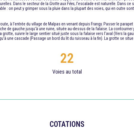
relles. Dans le secteur de la
Grotte aux Fées
, l’escalade est naturelle. Dans ce
able : on peut y grimper sous la pluie dans la plupart des voies, qui en outre s
ute, à l’entrée du village de Malpas en venant depuis Frangy. Passer le parapet 
ranche de gauche jusqu’à une ruine, située au-dessus de la falaise. La contourner
grotte, suivre le large sentier situé juste sous la falaise vers l’aval (Vers la 
squ’à une cascade (Passage un bord du lit du ruisseau à la fin). La grotte se sit
22
Voies au total
COTATIONS