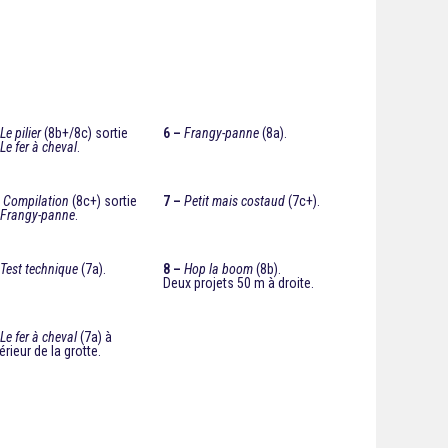
Le pilier
(8b+/8c) sortie
6 –
Frangy-panne
(8a).
r
Le fer à cheval
.
–
Compilation
(8c+) sortie
7 –
Petit mais costaud
(7c+).
r
Frangy-panne
.
Test technique
(7a).
8 –
Hop la boom
(8b).
Deux projets 50 m à droite.
Le fer à cheval
(7a) à
térieur de la grotte.