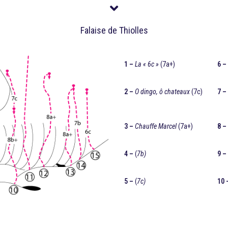
Falaise de Thiolles
1 –
La « 6c »
(7a+)
6 –
2 –
O dingo, ô chateaux
(7c)
7 –
3 –
Chauffe Marcel
(7a+)
8 –
4 –
(
7b)
9 –
5 –
(
7c)
10 