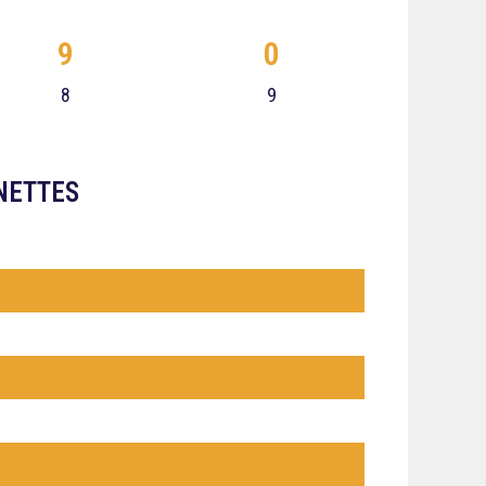
9
0
8
9
NETTES