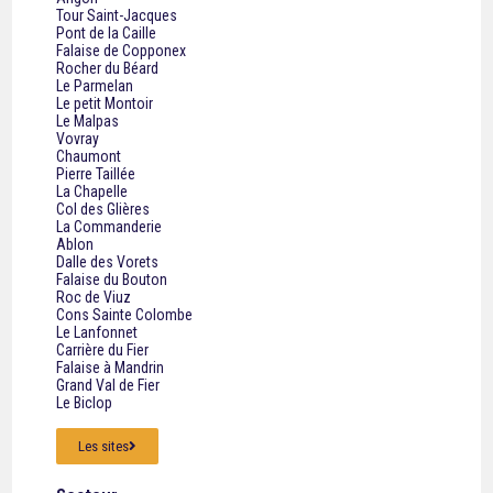
Tour Saint-Jacques
Pont de la Caille
Falaise de Copponex
Rocher du Béard
Le Parmelan
Le petit Montoir
Le Malpas
Vovray
Chaumont
Pierre Taillée
La Chapelle
Col des Glières
La Commanderie
Ablon
Dalle des Vorets
Falaise du Bouton
Roc de Viuz
Cons Sainte Colombe
Le Lanfonnet
Carrière du Fier
Falaise à Mandrin
Grand Val de Fier
Le Biclop
Les sites