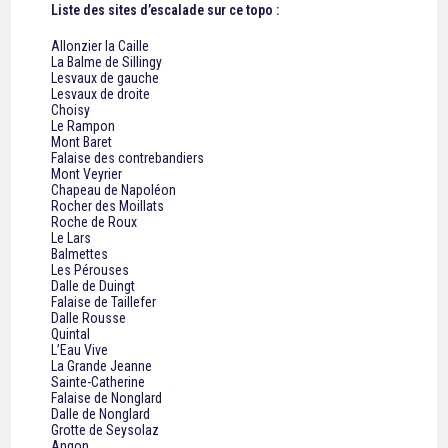
Liste des sites d’escalade sur ce topo :
Allonzier la Caille
La Balme de Sillingy
Lesvaux de gauche
Lesvaux de droite
Choisy
Le Rampon
Mont Baret
Falaise des contrebandiers
Mont Veyrier
Chapeau de Napoléon
Rocher des Moillats
Roche de Roux
Le Lars
Balmettes
Les Pérouses
Dalle de Duingt
Falaise de Taillefer
Dalle Rousse
Quintal
L’Eau Vive
La Grande Jeanne
Sainte-Catherine
Falaise de Nonglard
Dalle de Nonglard
Grotte de Seysolaz
Angon