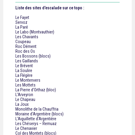
Liste des sites d’escalade sur ce topo :
Le Fayet
Servoz
La Paré
Le Labo (Montvauthier)
Les Chavants
Coupeau
Roc Dément
Roc des Os
Les Bossons (blocs)
Les Gaillands
Le Brévent
La Soulire
La Flégère
Le Montenvers
Les Mottets
La Pierre d’Orthaz (bloc)
L’Arveyron
Le Chapeau
La Joux
Monolithe de la Chauffria
Moraine d’Argentière (blocs)
L’Aiguillette d’Argentière
Les Chéserys – Remuaz
Le Chenavier
Col des Montets (blocs)