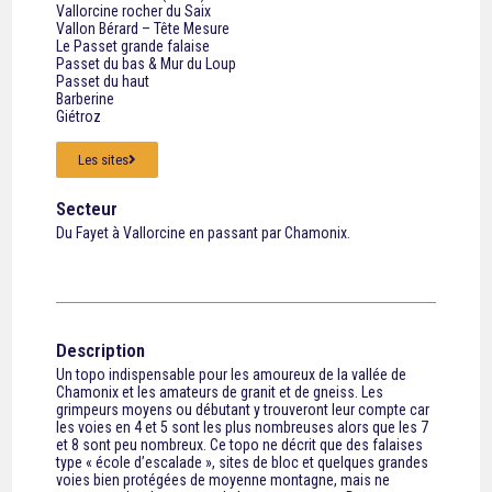
Vallorcine rocher du Saix
Vallon Bérard – Tête Mesure
Le Passet grande falaise
Passet du bas &
Mur du Loup
Passet du haut
Barberine
Giétroz
Les sites
Secteur
Du Fayet à Vallorcine en passant par Chamonix.
Description
Un topo indispensable pour les amoureux de la vallée de
Chamonix et les amateurs de granit et de gneiss. Les
grimpeurs moyens ou débutant y trouveront leur compte car
les voies en 4 et 5 sont les plus nombreuses alors que les 7
et 8 sont peu nombreux. Ce topo ne décrit que des falaises
type « école d’escalade », sites de bloc et quelques grandes
voies bien protégées de moyenne montagne, mais ne