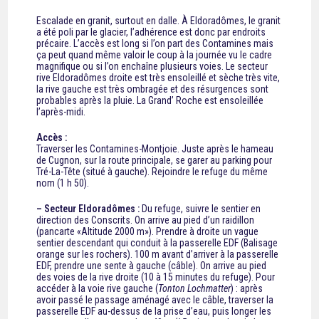
Escalade en granit, surtout en dalle. À Eldoradômes, le granit
a été poli par le glacier, l’adhérence est donc par endroits
précaire. L’accès est long si l’on part des Contamines mais
ça peut quand même valoir le coup à la journée vu le cadre
magnifique ou si l’on enchaîne plusieurs voies. Le secteur
rive Eldoradômes droite est très ensoleillé et sèche très vite,
la rive gauche est très ombragée et des résurgences sont
probables après la pluie. La Grand’ Roche est ensoleillée
l’après-midi.
Accès :
Traverser les Contamines-Montjoie. Juste après le hameau
de Cugnon, sur la route principale, se garer au parking pour
Tré-La-Tête (situé à gauche). Rejoindre le refuge du même
nom (1 h 50).
– Secteur Eldoradômes :
Du refuge, suivre le sentier en
direction des Conscrits. On arrive au pied d’un raidillon
(pancarte «Altitude 2000 m»). Prendre à droite un vague
sentier descendant qui conduit à la passerelle EDF (Balisage
orange sur les rochers). 100 m avant d’arriver à la passerelle
EDF, prendre une sente à gauche (câble). On arrive au pied
des voies de la rive droite (10 à 15 minutes du refuge). Pour
accéder à la voie rive gauche (
Tonton Lochmatter
) : après
avoir passé le passage aménagé avec le câble, traverser la
passerelle EDF au-dessus de la prise d’eau, puis longer les