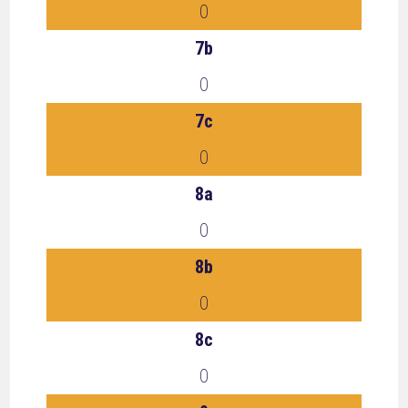
0
7b
0
7c
0
8a
0
8b
0
8c
0