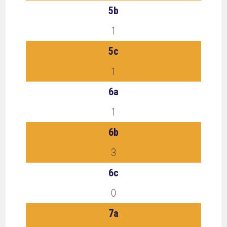
5b
1
5c
1
6a
1
6b
3
6c
0
7a