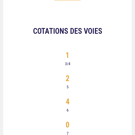
COTATIONS DES VOIES
1
3/4
2
5
4
6
0
7