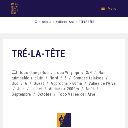
Menu
>
Secteur
>
Vallée de l'Arve
>
TRÉ-LA-TÊTE
TRÉ-LA-TÊTE
Topo OmegaRoc
/
Topo Whympr
/
3/4
/
Non
grimpable si pluie
/
Nord
/
5
/
Grandes falaises
/
Sud
/
6
/
Ouest
/
Approche > 60mn
/
Vallée de l'Arve
/
Juin
/
Juillet
/
Altitude > 2000m
/
Août
/
Septembre
/
Octobre
/
Topo Vallée de l'Arve