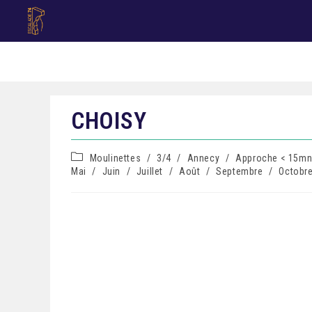
CHOISY
Moulinettes
/
3/4
/
Annecy
/
Approche < 15m
Mai
/
Juin
/
Juillet
/
Août
/
Septembre
/
Octobr