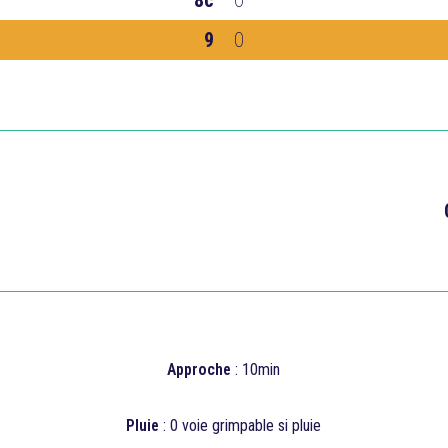
8c
0
9
0

Approche
: 10min
Pluie
:
0 voie grimpable si pluie