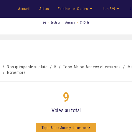
Accueil
Actus
Falaises et Cartes
Les 8/9
L
>
Secteur
>
Annecy
>
CHOISY
n
/
Non grimpable si pluie
/
5
/
Topo Ablon Annecy et environs
/
Ma
e
/
Novembre
9
Voies au total
Topo Ablon Annecy et environs