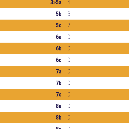
3>5a
4
5b
3
5c
2
6a
0
6b
0
6c
0
7a
0
7b
0
7c
0
8a
0
8b
0