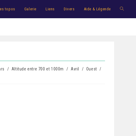
es topos
Galerie
Liens
Divers
Aide & Légende
rs
/
Altitude entre 700 et 1000m
/
Avril
/
Ouest
/