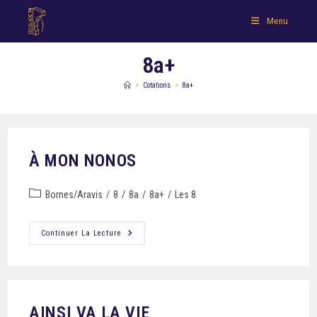
Menu
8a+
>
Cotations
>
8a+
À MON NONOS
Bornes/Aravis
/
8
/
8a
/
8a+
/
Les 8
Continuer La Lecture
AINSI VA LA VIE