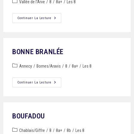
Vallée de l'Arve
/
8
/
8a+
/
Les 8
Continuer La Lecture
BONNE BRANLÉE
Annecy
/
Bornes/Aravis
/
8
/
8a+
/
Les 8
Continuer La Lecture
BOUFADOU
Chablais/Giffre
/
8
/
8a+
/
8b
/
Les 8