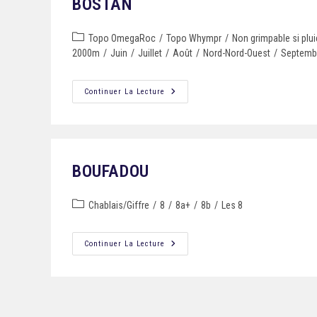
BOSTAN
Topo OmegaRoc
/
Topo Whympr
/
Non grimpable si plui
2000m
/
Juin
/
Juillet
/
Août
/
Nord-Nord-Ouest
/
Septemb
Continuer La Lecture
BOUFADOU
Chablais/Giffre
/
8
/
8a+
/
8b
/
Les 8
Mentions Légales
Continuer La Lecture
Tous droits réservés © 2024 Gilles Brunot