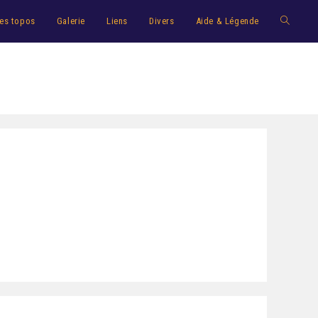
es topos
Galerie
Liens
Divers
Aide & Légende