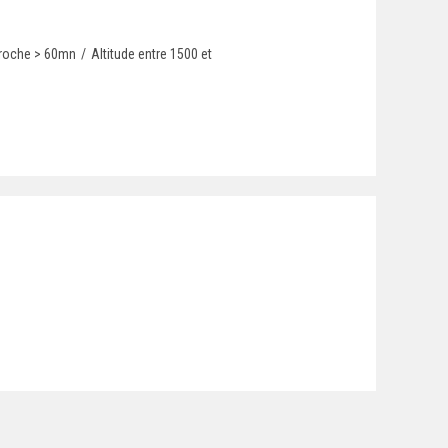
roche > 60mn
/
Altitude entre 1500 et
hoto page d'accueil : Martina Čufar Potard