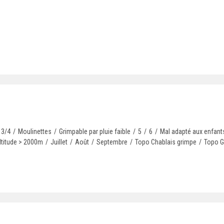
3/4
/
Moulinettes
/
Grimpable par pluie faible
/
5
/
6
/
Mal adapté aux enfant
ltitude > 2000m
/
Juillet
/
Août
/
Septembre
/
Topo Chablais grimpe
/
Topo Gi