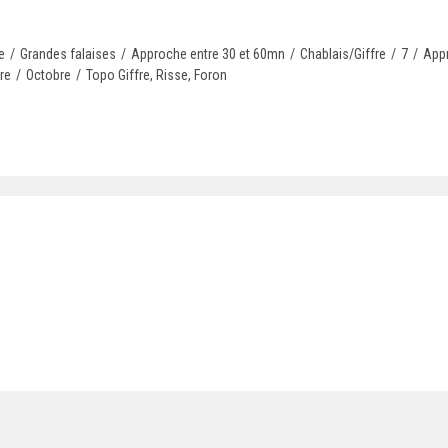
e
/
Grandes falaises
/
Approche entre 30 et 60mn
/
Chablais/Giffre
/
7
/
App
re
/
Octobre
/
Topo Giffre, Risse, Foron
 - Auteur / © 2024 Atelier Mélicope - Amélie Brunot - Design et intégration / Modèle p