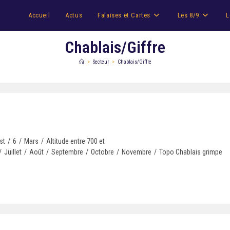
Accueil
Actus
Falaises et Cartes
Les 8/9
L
Chablais/Giffre
>
Secteur
>
Chablais/Giffre
st
/
6
/
Mars
/
Altitude entre 700 et
/
Juillet
/
Août
/
Septembre
/
Octobre
/
Novembre
/
Topo Chablais grimpe