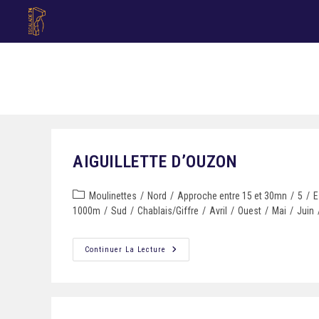
AIGUILLETTE D’OUZON
Moulinettes
/
Nord
/
Approche entre 15 et 30mn
/
5
/
E
1000m
/
Sud
/
Chablais/Giffre
/
Avril
/
Ouest
/
Mai
/
Juin
Continuer La Lecture