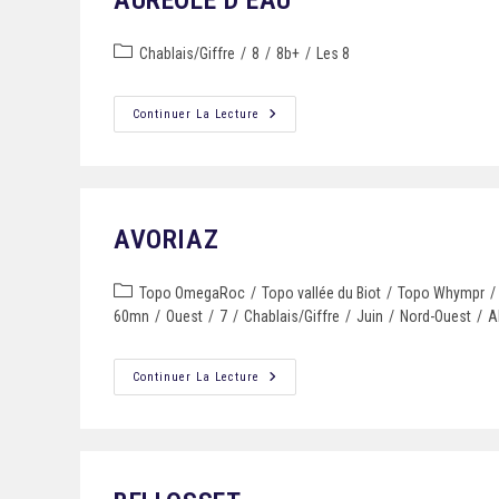
AURÉOLE D’EAU
Chablais/Giffre
/
8
/
8b+
/
Les 8
Continuer La Lecture
AVORIAZ
Topo OmegaRoc
/
Topo vallée du Biot
/
Topo Whympr
/
60mn
/
Ouest
/
7
/
Chablais/Giffre
/
Juin
/
Nord-Ouest
/
A
Continuer La Lecture