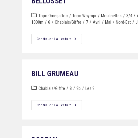
BELLOSSET
Topo OmegaRoc
/
Topo Whympr
/
Moulinettes
/
3/4
/
1000m
/
6
/
Chablais/Giffre
/
7
/
Avril
/
Mai
/
Nord-Est
/
J
Continuer La Lecture
BILL GRUMEAU
Chablais/Giffre
/
8
/
8b
/
Les 8
Continuer La Lecture