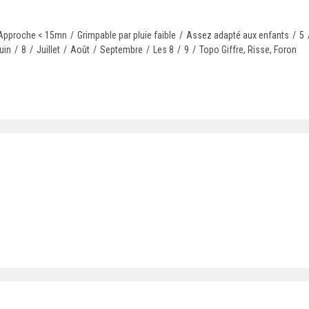
Approche < 15mn
/
Grimpable par pluie faible
/
Assez adapté aux enfants
/
5
uin
/
8
/
Juillet
/
Août
/
Septembre
/
Les 8
/
9
/
Topo Giffre, Risse, Foron