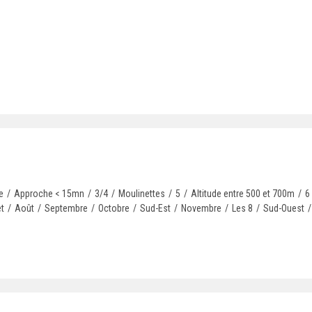
e
/
Approche < 15mn
/
3/4
/
Moulinettes
/
5
/
Altitude entre 500 et 700m
/
6
et
/
Août
/
Septembre
/
Octobre
/
Sud-Est
/
Novembre
/
Les 8
/
Sud-Ouest
/