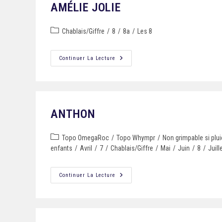
AMÉLIE JOLIE
Chablais/Giffre
/
8
/
8a
/
Les 8
Continuer La Lecture
ANTHON
Topo OmegaRoc
/
Topo Whympr
/
Non grimpable si plui
enfants
/
Avril
/
7
/
Chablais/Giffre
/
Mai
/
Juin
/
8
/
Juill
Continuer La Lecture