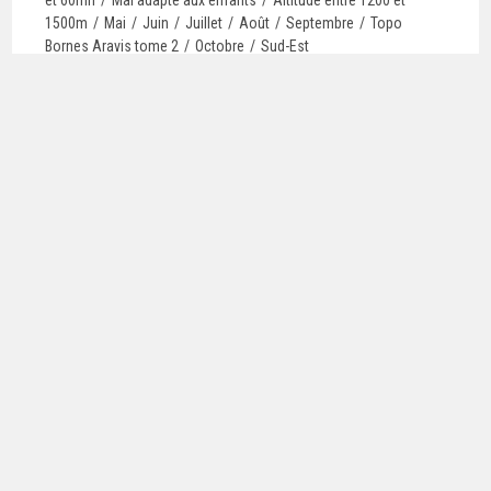
et 60mn
/
Mal adapté aux enfants
/
Altitude entre 1200 et
1500m
/
Mai
/
Juin
/
Juillet
/
Août
/
Septembre
/
Topo
Bornes Aravis tome 2
/
Octobre
/
Sud-Est
Continuer La Lecture
CRESSONIÈRE
Moulinettes
/
Approche < 15mn
/
5
/
6
/
Altitude entre 700 et
1000m
/
Chablais/Giffre
/
7
/
Avril
/
Mai
/
8
/
Juin
/
Juillet
/
Août
/
8
/
Sud-Est
/
Topo Falaises et blocs du Chablais et du Léman
Continuer La Lecture