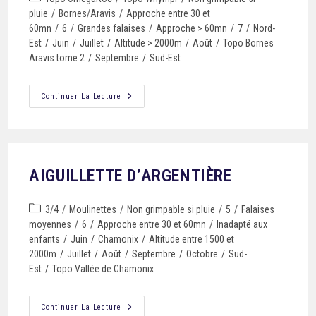
pluie
/
Bornes/Aravis
/
Approche entre 30 et
60mn
/
6
/
Grandes falaises
/
Approche > 60mn
/
7
/
Nord-
Est
/
Juin
/
Juillet
/
Altitude > 2000m
/
Août
/
Topo Bornes
Aravis tome 2
/
Septembre
/
Sud-Est
Continuer La Lecture
AIGUILLETTE D’ARGENTIÈRE
3/4
/
Moulinettes
/
Non grimpable si pluie
/
5
/
Falaises
moyennes
/
6
/
Approche entre 30 et 60mn
/
Inadapté aux
enfants
/
Juin
/
Chamonix
/
Altitude entre 1500 et
2000m
/
Juillet
/
Août
/
Septembre
/
Octobre
/
Sud-
Est
/
Topo Vallée de Chamonix
Continuer La Lecture