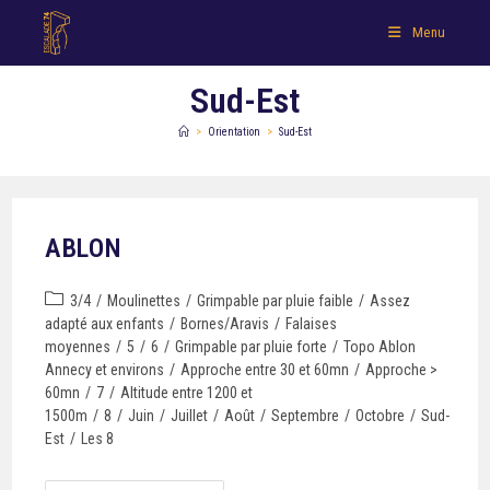
Menu
Sud-Est
>
Orientation
>
Sud-Est
ABLON
3/4
/
Moulinettes
/
Grimpable par pluie faible
/
Assez
adapté aux enfants
/
Bornes/Aravis
/
Falaises
moyennes
/
5
/
6
/
Grimpable par pluie forte
/
Topo Ablon
Annecy et environs
/
Approche entre 30 et 60mn
/
Approche >
60mn
/
7
/
Altitude entre 1200 et
1500m
/
8
/
Juin
/
Juillet
/
Août
/
Septembre
/
Octobre
/
Sud-
Est
/
Les 8