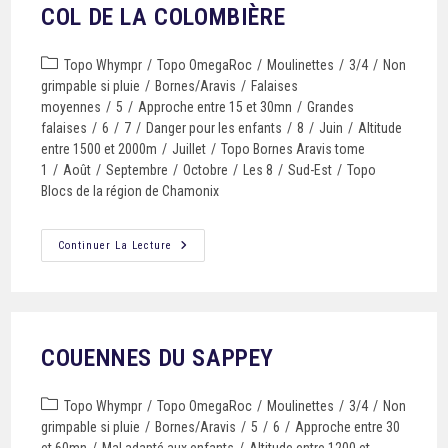
COL DE LA COLOMBIÈRE
Topo Whympr
/
Topo OmegaRoc
/
Moulinettes
/
3/4
/
Non
grimpable si pluie
/
Bornes/Aravis
/
Falaises
moyennes
/
5
/
Approche entre 15 et 30mn
/
Grandes
falaises
/
6
/
7
/
Danger pour les enfants
/
8
/
Juin
/
Altitude
entre 1500 et 2000m
/
Juillet
/
Topo Bornes Aravis tome
1
/
Août
/
Septembre
/
Octobre
/
Les 8
/
Sud-Est
/
Topo
Blocs de la région de Chamonix
Continuer La Lecture
COUENNES DU SAPPEY
Topo Whympr
/
Topo OmegaRoc
/
Moulinettes
/
3/4
/
Non
grimpable si pluie
/
Bornes/Aravis
/
5
/
6
/
Approche entre 30