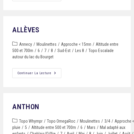
ALLÈVES
Annecy
/
Moulinettes
/
Approche < 15mn
/
Altitude entre
500 et 700m
/
6
/
7
/
8
/
Sud-Est
/
Les 8
/
Topo Escalade
autour du lac du Bourget
Continuer La Lecture
ANTHON
Topo Whympr
/
Topo OmegaRoc
/
Moulinettes
/
3/4
/
Approche 
pluie
/
5
/
Altitude entre 500 et 700m
/
6
/
Mars
/
Mal adapté aux
enfants
/
Chablais/Giffre
/
7
/
Avril
/
Mai
/
8
/
Juin
/
Juillet
/
Août
/