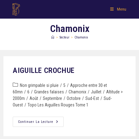
Menu
Chamonix
>
Secteur
>
Chamonix
AIGUILLE CROCHUE
Non grimpable si pluie
/
5
/
Approche entre 30 et
60mn
/
6
/
Grandes falaises
/
Chamonix
/
Juillet
/
Altitude >
2000m
/
Août
/
Septembre
/
Octobre
/
Sud-Est
/
Sud-
Ouest
/
Topo Les Aiguilles Rouges Tome 1
Continuer La Lecture