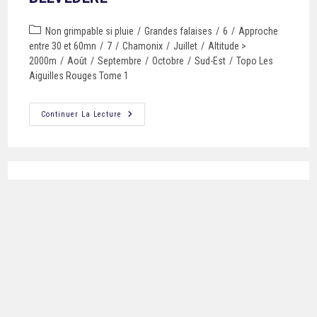
Non grimpable si pluie
/
Grandes falaises
/
6
/
Approche
entre 30 et 60mn
/
7
/
Chamonix
/
Juillet
/
Altitude >
2000m
/
Août
/
Septembre
/
Octobre
/
Sud-Est
/
Topo Les
Aiguilles Rouges Tome 1
Continuer La Lecture
CAUCHEMAR
Chamonix
/
8
/
8b
/
Les 8
Continuer La Lecture