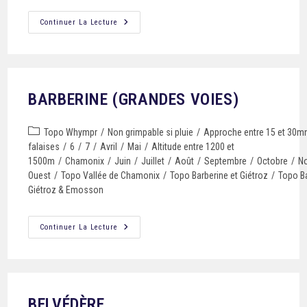
Continuer La Lecture
BARBERINE (GRANDES VOIES)
Topo Whympr
/
Non grimpable si pluie
/
Approche entre 15 et 30m
falaises
/
6
/
7
/
Avril
/
Mai
/
Altitude entre 1200 et
1500m
/
Chamonix
/
Juin
/
Juillet
/
Août
/
Septembre
/
Octobre
/
N
Ouest
/
Topo Vallée de Chamonix
/
Topo Barberine et Giétroz
/
Topo Ba
Giétroz & Emosson
Continuer La Lecture
BELVÉDÈRE