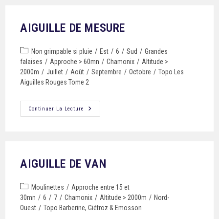
AIGUILLE DE MESURE
Non grimpable si pluie
/
Est
/
6
/
Sud
/
Grandes
falaises
/
Approche > 60mn
/
Chamonix
/
Altitude >
2000m
/
Juillet
/
Août
/
Septembre
/
Octobre
/
Topo Les
Aiguilles Rouges Tome 2
Continuer La Lecture
AIGUILLE DE VAN
Moulinettes
/
Approche entre 15 et
30mn
/
6
/
7
/
Chamonix
/
Altitude > 2000m
/
Nord-
Ouest
/
Topo Barberine, Giétroz & Emosson