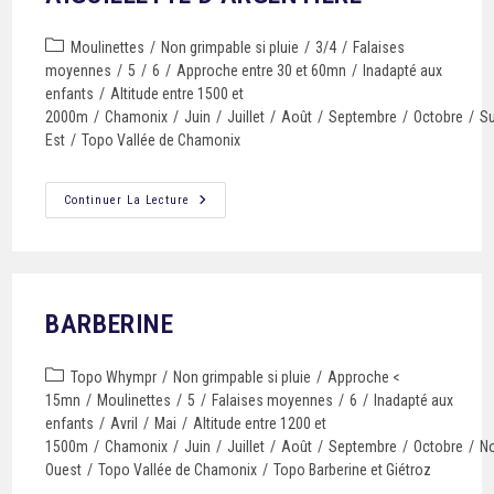
Moulinettes
/
Non grimpable si pluie
/
3/4
/
Falaises
moyennes
/
5
/
6
/
Approche entre 30 et 60mn
/
Inadapté aux
enfants
/
Altitude entre 1500 et
2000m
/
Chamonix
/
Juin
/
Juillet
/
Août
/
Septembre
/
Octobre
/
S
Est
/
Topo Vallée de Chamonix
Continuer La Lecture
BARBERINE
Topo Whympr
/
Non grimpable si pluie
/
Approche <
15mn
/
Moulinettes
/
5
/
Falaises moyennes
/
6
/
Inadapté aux
enfants
/
Avril
/
Mai
/
Altitude entre 1200 et
1500m
/
Chamonix
/
Juin
/
Juillet
/
Août
/
Septembre
/
Octobre
/
N
Ouest
/
Topo Vallée de Chamonix
/
Topo Barberine et Giétroz