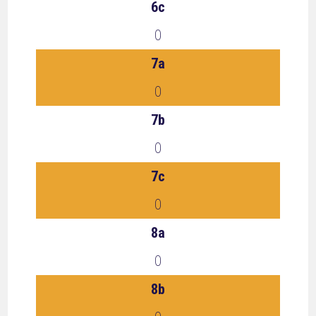
6c
0
7a
0
7b
0
7c
0
8a
0
8b