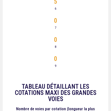
5
6
0
7
0
8
0
9
TABLEAU DÉTAILLANT LES
COTATIONS MAXI DES GRANDES
VOIES
Nombre de voies
par cotation (longueur la plus