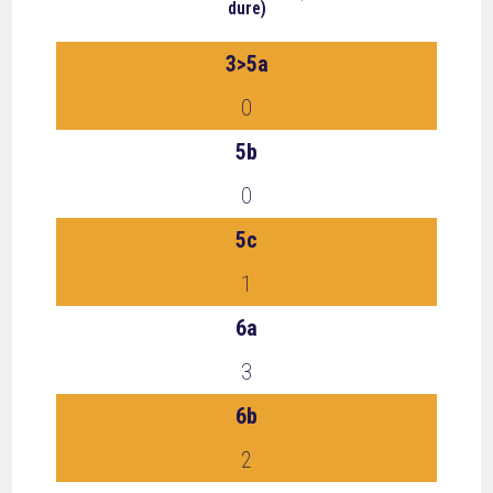
dure)
3>5a
0
5b
0
5c
1
6a
3
6b
2