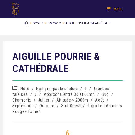
Menu
>
Secteur
>
Chamonix
>
AIGUILLE POURRIE & CATHÉDRALE
AIGUILLE POURRIE &
CATHÉDRALE
Nord
/
Non grimpable si pluie
/
5
/
Grandes
falaises
/
6
/
Approche entre 30 et 60mn
/
Sud
/
Chamonix
/
Juillet
/
Altitude > 2000m
/
Août
/
Septembre
/
Octobre
/
Sud-Ouest
/
Topo Les Aiguilles
Rouges Tome 1
6