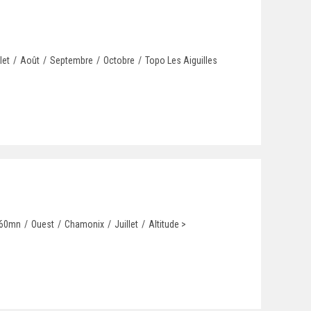
let
/
Août
/
Septembre
/
Octobre
/
Topo Les Aiguilles
 60mn
/
Ouest
/
Chamonix
/
Juillet
/
Altitude >