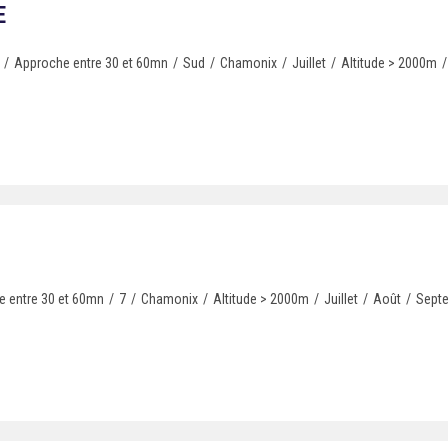
E
/
Approche entre 30 et 60mn
/
Sud
/
Chamonix
/
Juillet
/
Altitude > 2000m
/
 entre 30 et 60mn
/
7
/
Chamonix
/
Altitude > 2000m
/
Juillet
/
Août
/
Sept