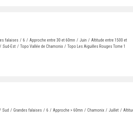
es falaises
/
6
/
Approche entre 30 et 60mn
/
Juin
/
Altitude entre 1500 et
/
Sud-Est
/
Topo Vallée de Chamonix
/
Topo Les Aiguilles Rouges Tome 1
/
Sud
/
Grandes falaises
/
6
/
Approche > 60mn
/
Chamonix
/
Juillet
/
Altit