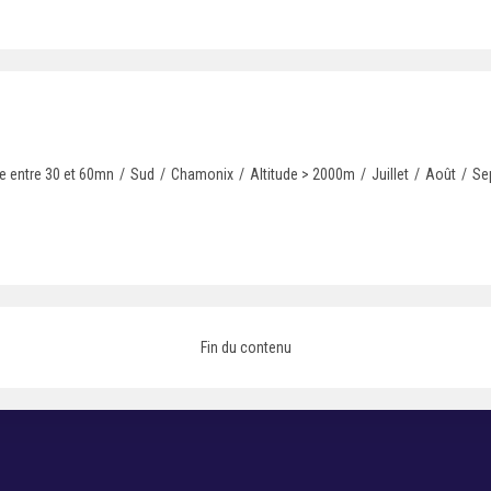
 entre 30 et 60mn
/
Sud
/
Chamonix
/
Altitude > 2000m
/
Juillet
/
Août
/
Se
Fin du contenu