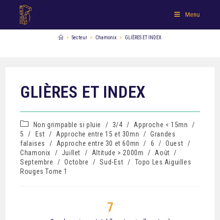
Menu
>
Secteur
>
Chamonix
>
GLIÈRES ET INDEX
GLIÈRES ET INDEX
Non grimpable si pluie
/
3/4
/
Approche < 15mn
/
5
/
Est
/
Approche entre 15 et 30mn
/
Grandes
falaises
/
Approche entre 30 et 60mn
/
6
/
Ouest
/
Chamonix
/
Juillet
/
Altitude > 2000m
/
Août
/
Septembre
/
Octobre
/
Sud-Est
/
Topo Les Aiguilles
Rouges Tome 1
7