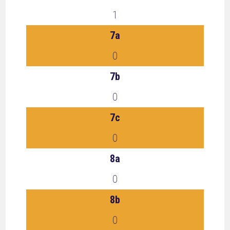
1
7a
0
7b
0
7c
0
8a
0
8b
0