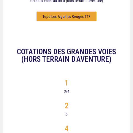
Grandes voies au total (hors terrain d'aventure)
Topo Les Aiguilles Rouges T1
COTATIONS DES GRANDES VOIES
(HORS TERRAIN D'AVENTURE)
1
3/4
2
5
4