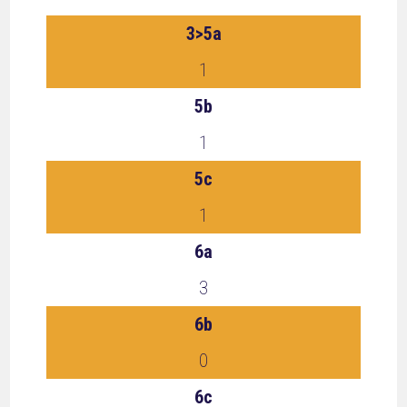
3>5a
1
5b
1
5c
1
6a
3
6b
0
6c