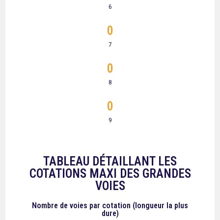
6
0
7
0
8
0
9
TABLEAU DÉTAILLANT LES
COTATIONS MAXI DES GRANDES
VOIES
Nombre de voies
par cotation (longueur la plus
dure)