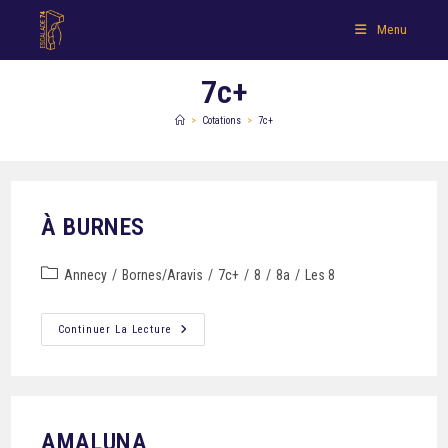
Menu
7c+
>
Cotations
>
7c+
À BURNES
Annecy
/
Bornes/Aravis
/
7c+
/
8
/
8a
/
Les 8
Continuer La Lecture
AMALUNA