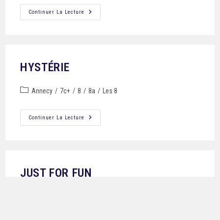
Continuer La Lecture
HYSTÉRIE
Annecy
/
7c+
/
8
/
8a
/
Les 8
Continuer La Lecture
JUST FOR FUN
Bornes/Aravis
/
7c+
/
8
/
8a
/
Les 8