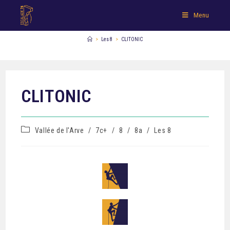
Menu
>
Les 8
>
CLITONIC
CLITONIC
Vallée de l'Arve
/
7c+
/
8
/
8a
/
Les 8