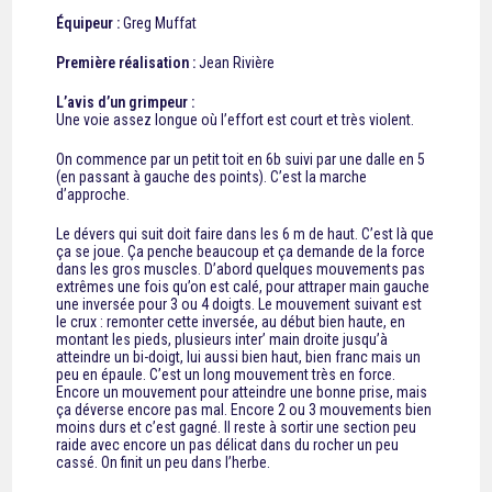
Équipeur :
Greg Muffat
Première réalisation :
Jean Rivière
L’avis d’un grimpeur :
Une voie assez longue où l’effort est court et très violent.
On commence par un petit toit en 6b suivi par une dalle en 5
(en passant à gauche des points). C’est la marche
d’approche.
Le dévers qui suit doit faire dans les 6 m de haut. C’est là que
ça se joue. Ça penche beaucoup et ça demande de la force
dans les gros muscles. D’abord quelques mouvements pas
extrêmes une fois qu’on est calé, pour attraper main gauche
une inversée pour 3 ou 4 doigts. Le mouvement suivant est
le crux : remonter cette inversée, au début bien haute, en
montant les pieds, plusieurs inter’ main droite jusqu’à
atteindre un bi-doigt, lui aussi bien haut, bien franc mais un
peu en épaule. C’est un long mouvement très en force.
Encore un mouvement pour atteindre une bonne prise, mais
ça déverse encore pas mal. Encore 2 ou 3 mouvements bien
moins durs et c’est gagné. Il reste à sortir une section peu
raide avec encore un pas délicat dans du rocher un peu
cassé. On finit un peu dans l’herbe.