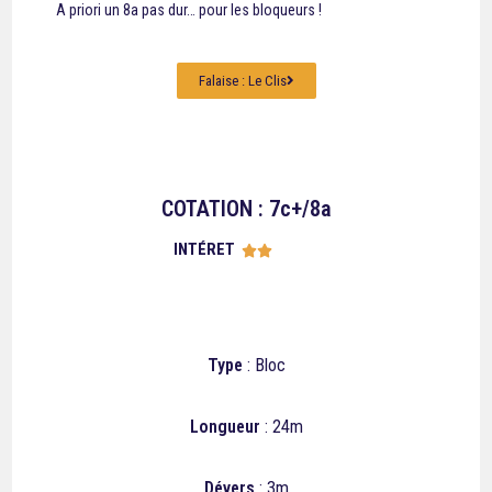
A priori un 8a pas dur… pour les bloqueurs !
Falaise : Le Clis
COTATION : 7c+/8a
INTÉRET





Type
: Bloc
Longueur
: 24m
Dévers
: 3m