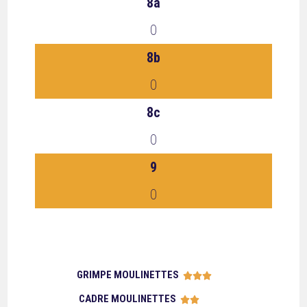
8a
0
8b
0
8c
0
9
0
GRIMPE MOULINETTES





CADRE MOULINETTES




