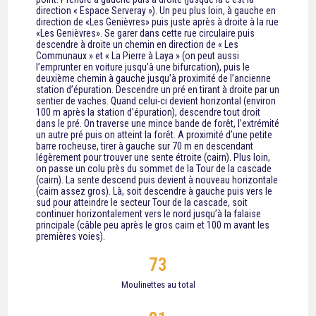
direction « Espace Serveray »). Un peu plus loin, à gauche en
direction de «Les Genièvres» puis juste après à droite à la rue
«Les Genièvres». Se garer dans cette rue circulaire puis
descendre à droite un chemin en direction de « Les
Communaux » et « La Pierre à Laya » (on peut aussi
l’emprunter en voiture jusqu’à une bifurcation), puis le
deuxième chemin à gauche jusqu’à proximité de l’ancienne
station d’épuration. Descendre un pré en tirant à droite par un
sentier de vaches. Quand celui-ci devient horizontal (environ
100 m après la station d’épuration), descendre tout droit
dans le pré. On traverse une mince bande de forêt, l’extrémité
un autre pré puis on atteint la forêt. A proximité d’une petite
barre rocheuse, tirer à gauche sur 70 m en descendant
légèrement pour trouver une sente étroite (cairn). Plus loin,
on passe un colu près du sommet de la Tour de la cascade
(cairn). La sente descend puis devient à nouveau horizontale
(cairn assez gros). Là, soit descendre à gauche puis vers le
sud pour atteindre le secteur Tour de la cascade, soit
continuer horizontalement vers le nord jusqu’à la falaise
principale (câble peu après le gros cairn et 100 m avant les
premières voies).
73
Moulinettes au total