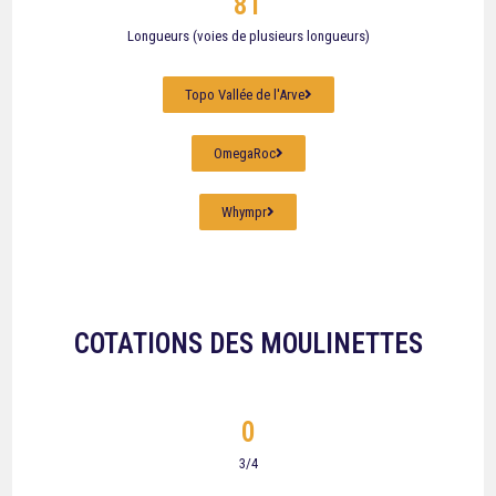
81
Longueurs (voies de plusieurs longueurs)
Topo Vallée de l'Arve
OmegaRoc
Whympr
COTATIONS DES MOULINETTES
0
3/4