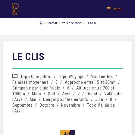
Menu
>
Secteur
>
Vallée de l'Arve
>
LE CLIS
LE CLIS
Topo OmegaRoc
/
Topo Whympr
/
Moulinettes
/
Falaises moyennes
/
5
/
Approche entre 15 et 30mn
/
Grimpable par pluie faible
/
6
/
Altitude entre 700 et
1000m
/
Mars
/
Sud
/
Avril
/
7
/
Ouest
/
Vallée de
l'Arve
/
Mai
/
Danger pour les enfants
/
Juin
/
8
/
Septembre
/
Octobre
/
Novembre
/
Topo Vallée de
l'Arve