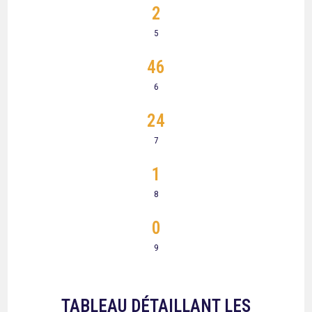
2
5
46
6
24
7
1
8
0
9
TABLEAU DÉTAILLANT LES