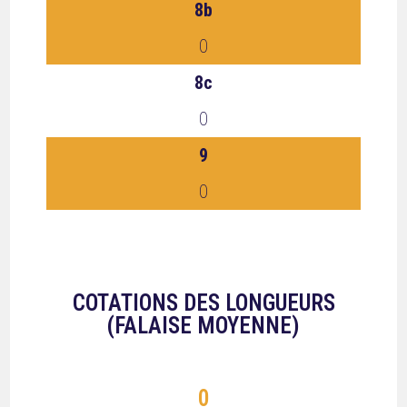
8b
0
8c
0
9
0
COTATIONS DES LONGUEURS
(FALAISE MOYENNE)
0