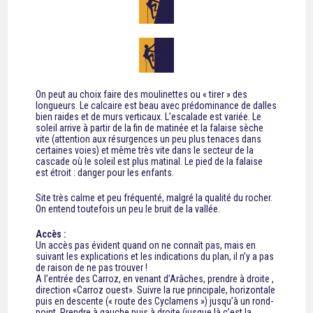
On peut au choix faire des moulinettes ou « tirer » des
longueurs. Le calcaire est beau avec prédominance de dalles
bien raides et de murs verticaux. L’escalade est variée. Le
soleil arrive à partir de la fin de matinée et la falaise sèche
vite (attention aux résurgences un peu plus tenaces dans
certaines voies) et même très vite dans le secteur de la
cascade où le soleil est plus matinal. Le pied de la falaise
est étroit : danger pour les enfants.
Site très calme et peu fréquenté, malgré la qualité du rocher.
On entend toutefois un peu le bruit de la vallée.
Accès :
Un accès pas évident quand on ne connaît pas, mais en
suivant les explications et les indications du plan, il n’y a pas
de raison de ne pas trouver !
A l’entrée des Carroz, en venant d’Arâches, prendre à droite ,
direction «Carroz ouest». Suivre la rue principale, horizontale
puis en descente (« route des Cyclamens ») jusqu’à un rond-
point. Prendre à gauche puis à droite (jusque là c’est la