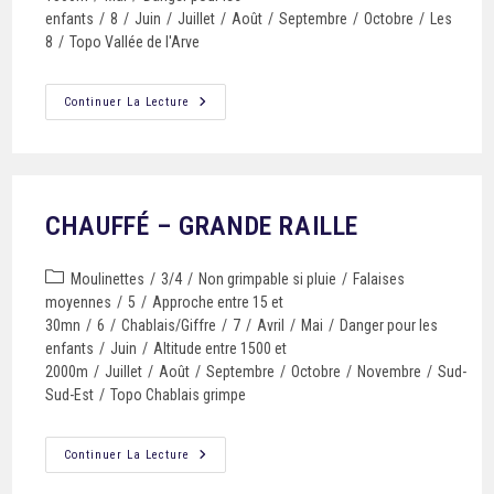
enfants
/
8
/
Juin
/
Juillet
/
Août
/
Septembre
/
Octobre
/
Les
8
/
Topo Vallée de l'Arve
Continuer La Lecture
CHAUFFÉ – GRANDE RAILLE
Moulinettes
/
3/4
/
Non grimpable si pluie
/
Falaises
moyennes
/
5
/
Approche entre 15 et
30mn
/
6
/
Chablais/Giffre
/
7
/
Avril
/
Mai
/
Danger pour les
enfants
/
Juin
/
Altitude entre 1500 et
2000m
/
Juillet
/
Août
/
Septembre
/
Octobre
/
Novembre
/
Sud-
Sud-Est
/
Topo Chablais grimpe
Continuer La Lecture