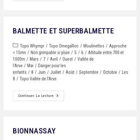
BALMETTE ET SUPERBALMETTE
Topo Whympr
/
Topo OmegaRoc
/
Moulinettes
/
Approche
< 15mn
/
Non grimpable si pluie
/
5
/
6
/
Altitude entre 700 et
1000m
/
Mars
/
7
/
Avril
/
Ouest
/
Vallée de
l'Arve
/
Mai
/
Danger pour les
enfants
/
8
/
Juin
/
Juillet
/
Août
/
Septembre
/
Octobre
/
Les
8
/
Topo Vallée de l'Arve
Continuer La Lecture
BIONNASSAY