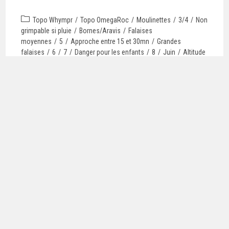
Topo Whympr
/
Topo OmegaRoc
/
Moulinettes
/
3/4
/
Non
grimpable si pluie
/
Bornes/Aravis
/
Falaises
moyennes
/
5
/
Approche entre 15 et 30mn
/
Grandes
falaises
/
6
/
7
/
Danger pour les enfants
/
8
/
Juin
/
Altitude
entre 1500 et 2000m
/
Juillet
/
Topo Bornes Aravis tome
1
/
Août
/
Septembre
/
Octobre
/
Les 8
/
Sud-Est
/
Topo
Blocs de la région de Chamonix
Continuer La Lecture
DOUBLE CACHE
Topo Whympr
/
Topo OmegaRoc
/
Moulinettes
/
Approche
< 15mn
/
Bornes/Aravis
/
5
/
Grimpable par pluie
faible
/
6
/
Altitude entre 700 et 1000m
/
Mars
/
Grimpable par
pluie forte
/
Mal adapté aux enfants
/
7
/
Avril
/
Ouest
/
Vallée