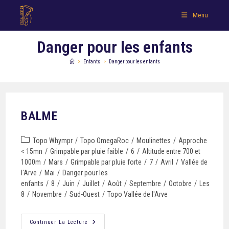
Menu
Danger pour les enfants
>
Enfants
>
Danger pour les enfants
BALME
Topo Whympr
/
Topo OmegaRoc
/
Moulinettes
/
Approche
< 15mn
/
Grimpable par pluie faible
/
6
/
Altitude entre 700 et
1000m
/
Mars
/
Grimpable par pluie forte
/
7
/
Avril
/
Vallée de
l'Arve
/
Mai
/
Danger pour les
enfants
/
8
/
Juin
/
Juillet
/
Août
/
Septembre
/
Octobre
/
Les
8
/
Novembre
/
Sud-Ouest
/
Topo Vallée de l'Arve
Continuer La Lecture