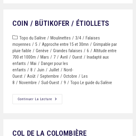
COIN / BÜTIKOFER / ÉTIOLLETS
Topo du Salève
/
Moulinettes
/
3/4
/
Falaises
moyennes
/
5
/
Approche entre 15 et 30mn
/
Grimpable par
pluie faible
/
Genève
/
Grandes falaises
/
6
/
Altitude entre
700 et 1000m
/
Mars
/
7
/
Avril
/
Ouest
/
Inadapté aux
enfants
/
Mai
/
Danger pour les
enfants
/
8
/
Juin
/
Juillet
/
Nord-
Ouest
/
Août
/
Septembre
/
Octobre
/
Les
8
/
Novembre
/
Sud-Ouest
/
9
/
Topo Le guide du Salève
Continuer La Lecture
COL DE LA COLOMBIÈRE