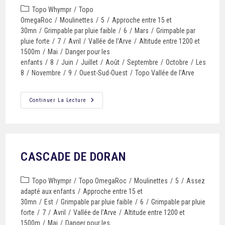
Topo Whympr
/
Topo
OmegaRoc
/
Moulinettes
/
5
/
Approche entre 15 et
30mn
/
Grimpable par pluie faible
/
6
/
Mars
/
Grimpable par
pluie forte
/
7
/
Avril
/
Vallée de l'Arve
/
Altitude entre 1200 et
1500m
/
Mai
/
Danger pour les
enfants
/
8
/
Juin
/
Juillet
/
Août
/
Septembre
/
Octobre
/
Les
8
/
Novembre
/
9
/
Ouest-Sud-Ouest
/
Topo Vallée de l'Arve
Continuer La Lecture
CASCADE DE DORAN
Topo Whympr
/
Topo OmegaRoc
/
Moulinettes
/
5
/
Assez
adapté aux enfants
/
Approche entre 15 et
30mn
/
Est
/
Grimpable par pluie faible
/
6
/
Grimpable par pluie
forte
/
7
/
Avril
/
Vallée de l'Arve
/
Altitude entre 1200 et
1500m
/
Mai
/
Danger pour les