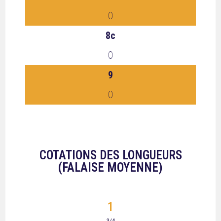
0
8c
0
9
0
COTATIONS DES LONGUEURS
(FALAISE MOYENNE)
1
3/4