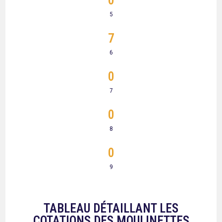
0
5
7
6
0
7
0
8
0
9
TABLEAU DÉTAILLANT LES
COTATIONS DES MOULINETTES