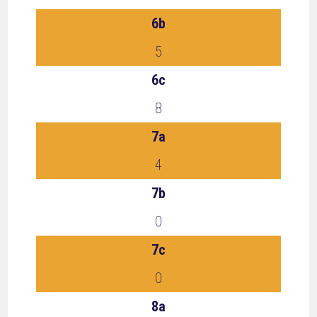
6b
5
6c
8
7a
4
7b
0
7c
0
8a