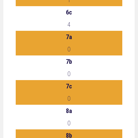
1
6c
4
7a
0
7b
0
7c
0
8a
0
8b