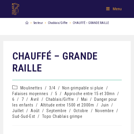
Menu
>
Secteur
>
Chablais/Giffre
>
CHAUFFÉ – GRANDE RAILLE
CHAUFFÉ – GRANDE
RAILLE
Moulinettes
/
3/4
/
Non grimpable si pluie
/
Falaises moyennes
/
5
/
Approche entre 15 et 30mn
/
6
/
7
/
Avril
/
Chablais/Giffre
/
Mai
/
Danger pour
les enfants
/
Altitude entre 1500 et 2000m
/
Juin
/
Juillet
/
Août
/
Septembre
/
Octobre
/
Novembre
/
Sud-Sud-Est
/
Topo Chablais grimpe