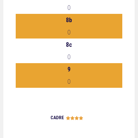
0
8b
0
8c
0
9
0
CADRE




